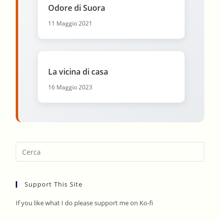
Odore di Suora
11 Maggio 2021
La vicina di casa
16 Maggio 2023
Pres
Esca
to
Support This Site
clos
the
If you like what I do please support me on Ko-fi
sear