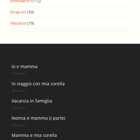
Stimolatori
(112)
Strap-on
(50)
Vibratori
(79)
Io e mamma
39 views
In viaggio con mia sorella
36 views
Vacanza in famiglia
24 views
Nonna e mamma (I parte)
18 views
Mamma e mia sorella