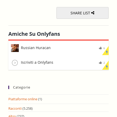
pane
SHARE LIST
Amiche Su Onlyfans
Russian Huracan
6
Iscriviti a Onlyfans
2
Categorie
Piattaforme online
(1)
Racconti
(5.258)
Altro
(737)