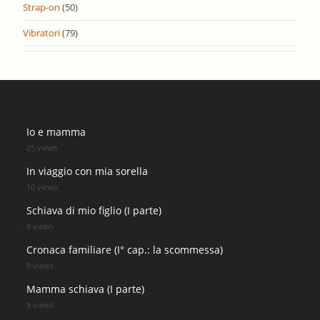
Strap-on
(50)
Vibratori
(79)
Io e mamma
25 views
In viaggio con mia sorella
10 views
Schiava di mio figlio (I parte)
8 views
Cronaca familiare (I° cap.: la scommessa)
8 views
Mamma schiava (I parte)
8 views