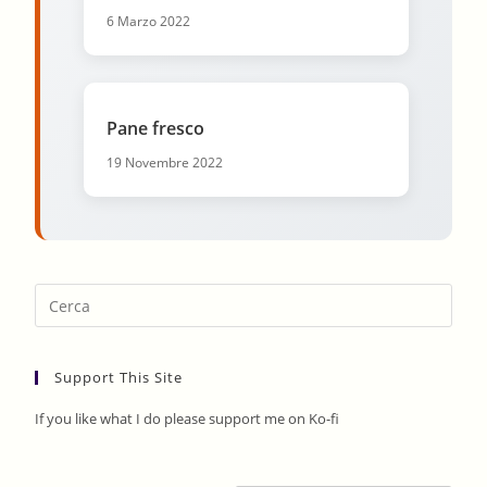
6 Marzo 2022
Pane fresco
19 Novembre 2022
Pres
Esca
to
Support This Site
clos
the
If you like what I do please support me on Ko-fi
sear
pane