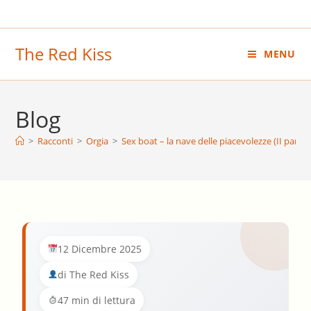
Salta
al
contenuto
The Red Kiss
MENU
Blog
>
Racconti
>
Orgia
>
Sex boat – la nave delle piacevolezze (II parte)
12 Dicembre 2025
di The Red Kiss
47 min di lettura