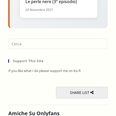
Le perle nere (3° episodio)
24 Novembre 2021
Pres
Esca
to
Support This Site
clos
the
If you like what I do please support me on Ko-fi
sear
pane
SHARE LIST
Amiche Su Onlyfans