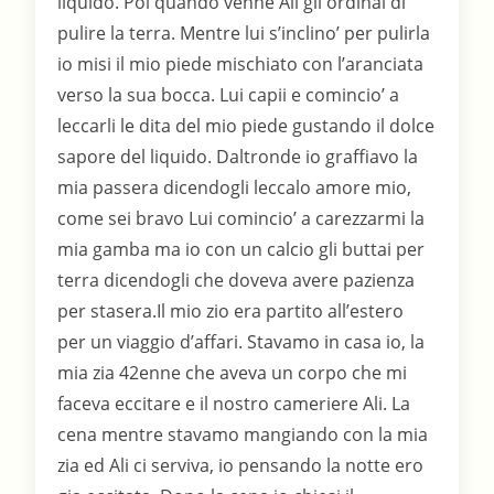
liquido. Poi quando venne Ali gli ordinai di
pulire la terra. Mentre lui s’inclino’ per pulirla
io misi il mio piede mischiato con l’aranciata
verso la sua bocca. Lui capii e comincio’ a
leccarli le dita del mio piede gustando il dolce
sapore del liquido. Daltronde io graffiavo la
mia passera dicendogli leccalo amore mio,
come sei bravo Lui comincio’ a carezzarmi la
mia gamba ma io con un calcio gli buttai per
terra dicendogli che doveva avere pazienza
per stasera.Il mio zio era partito all’estero
per un viaggio d’affari. Stavamo in casa io, la
mia zia 42enne che aveva un corpo che mi
faceva eccitare e il nostro cameriere Ali. La
cena mentre stavamo mangiando con la mia
zia ed Ali ci serviva, io pensando la notte ero