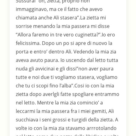
Sussurai “oh, zietta, proprio non
immagginavo, ma ce il fatto che avevo
chiamata anche Ali stasera”.La zietta mi
sorrise menando la mia passera mi disse
“Allora faremo in tre vero cuginetta?”.Io ero
felicissima. Dopo un po si apre di nuovo la
porta e entro’ dentro Ali. Vedendo la mia zia
aveva avuto paura. Io uscendo dal letto tutta
nuda gli avvicinai e gli dissi”non aver paura
tutte e noi due ti vogliamo stasera, vogliamo
che tu ci scopi fino l’alba”.Cosi io con la mia
zietta dopo averlgli fatte spogliare entrammo
nel letto. Mentre la mia zia comincio’ a
leccarmi la mia passera fra i miei gemiti, Ali
succhiava i seni grossi e turgidi della zietta. A
volte io con la mia zia stavamo arrrotolando