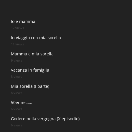
Io e mamma
12 views
In viaggio con mia sorella
11 views
Mamma e mia sorella
9 views
Vacanza in famiglia
8 views
Mia sorella (I parte)
8 views
50enne……
6 views
Godere nella vergogna (X episodio)
6 views