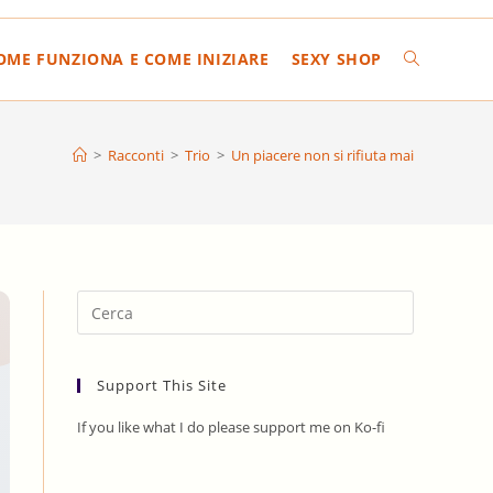
COME FUNZIONA E COME INIZIARE
SEXY SHOP
ATTIVA/DIS
LA
>
Racconti
>
Trio
>
Un piacere non si rifiuta mai
RICERCA
SUL
Press
Escape
to
SITO
Support This Site
close
the
If you like what I do please support me on Ko-fi
search
WEB
panel.