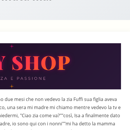
"ora ci riposiamo, poi tu fai l’impianto mentre tua zia va dai nonni giù di sotto, all’una arriva Ada mangiamo qualcosa e alle due sale tua zia per consegnarle il suo regalo, te" aggiunse Peppa.E così facemmo, io ero distratto con la testa in mezzo alle nuvole all’idea di sverginare una mia coetanea anche se non la conoscevo, durante la mattina Peppa che si era messa una vestaglietta rimanendo nuda sotto, mi spiegò che era due anni che sorprendeva la figlia a masturbarsi più volte al giorno e che l’aveva sentita dire al telefono ad una sua amica che il giorno del suo compleanno si sarebbe fatta scopare da chiunque, così per evitare problemi avevano pensato a me, il resto della mattina fu tranquillo perché Peppa nonostante la voglia voleva che conservassi le mie energie per sua figlia.All’una suonarono alla porta io ero già seduto a tavola e Peppa andò ad aprire torno dopo poco con una stupena ragazza rossa come lei alta un metro e ottanta con una quinta di reggiseno vestita in jeans un po’ larghi e maglietta accollata a mezze maniche tutto molto casto, mi presentò e il pranzo passò parlando dei nostri studi, ache se ogni tanto avevo qualche difficoltà dato che Peppa mi carezzava il pacco sotto il tavolo, il pranzo finì che ero infoiato come una bestia, Ada disse che andava a fare un riposino ed io restai solo con Peppa, alle due precise arrivò mia zia Fuffi che mi fece spogliare e mi mise un fiocco rosso sul cazzo teso dicendomi d aspettare dietro la porta, e entro da Ada."posso Ada""zia Fuffi scusa maaa" seppi dopo che l’aveva sorpresa con un flacone di deodorante che voleva piantarsi in fica, senti che parlavano ed ad un certo punto udii il segnale la parola "regalo" il cazzo era ancora in tiro se ne era occupata Peppa con la bocca, entrai nella stanza lasciando Peppa lì fuori e vidi sul lettino Ada stesa nuda con mia zia nuda che le leccava la fica, la ragazza sbarrò gli occhi "questo è il mio regalo Ada, Mimi è un caro ragazzo con un bel cazzo ora vi lascio soli" "no zia rimani" rispose Ada "ho paura resta a farmi coraggio" mia zia sorrise mi prese per mano e mi portò con l’uccello davanti alla bocca della ragazza "assaggialo leccalo un pò" lei obbedì era un po’ imbranata ma si impegnava io intanto le accarezzavo le tette dure come il marmo, mia zia continuava a leccare Ada ad un certo punto mi chiamo a se e mi accompagnò l’uccello all’imboccatura di quel fichino vergine ma Ada mi blocco "aspetta Mimi, mamma viene anche tu".La porta si aprii e Peppa entrò era nuda ma con due lacrimoni che le rigavano le guance "Mamma voglio che sia tu a guidarmelo dentro, ti voglio bene" Peppa bacio sua figlia sulla bocca e sostituii mia zia che incomincio a leccare e pastrugnare le tette di Ada, Peppa intanto dopo avermi dato un bacio con lo schiocco sul glande lo introdusse nella fica della figlia e rivolta a me "fai piano Mimi, ma falla godere come sai fare tu" mi sembrava di impazzire quella fichina era stretta ancora quasi imberbe e calda come una fornace diedi un colpo per rompere l’imene e Ada lanciò un grido di dolore ma era troppo eccitata mia zia le leccava i capezzoli e sua madre il clitoride.Ada mi fissò "sfondami Mimi, voglio tutto il tuo cazzo" affondavo in lei prima lento e poi veloce ruotando il bacino per svangarla per bene venne almeno tre volte e volle leccare la fica prima a mia zia e poi a sua madre, lo faceva con passione venne ancora una volta e si abbandono sul letto, Peppa si alzo da cavalcioni del viso di sua figlia e leccandosi le labbra si appoggio con il busto in avanti al comò "vieni dentro il mio culo Mimi" io la presi subito a grandi colpi e lei già al parossismo venne gridando il nome della figlia troppo presto per me, ma fu subito sostituita da mia zia "sborrami dentro nipotino porcone" e cosi’ feci inculando furiosamente mia zia e venendo insieme.Ada che si era ripresa si rivolse a sua madre "Mamma poteri averlo anch’io nel culo sembra bello""sei sicura, fa un pò male la prima volta, a me l’ha rotto stamattina e sono ancora un pò indolenzita""si mamma voglio festeggiare alla grande"Feci sdraiare Peppa sul letto Ada sopra a 69 e mia zia lecco con molto scrupolo la rosetta di Ada dilatandola con un dito poi mi fece segno, se la fica di Ada era una fornace il culo era un’altoforno la svangai con forza e li rispondeva ai colpi sporgendo il sedere mentre sua madre lecca un po’ la sua fiva un po’ i miei coglioni, non so quanto durò ma al suo terzo orgasmo venni dentro il suo culetto abbrancandole le tette.Ormai era sera dovevo rientrare la zia telefonò ai miei per avvertirli che c’era stato un’imprevista ed avrei fatto tardi poi si vesti mi saluto con un tenero bacio "grazie Mimi sei meraviglioso, tieniti in esercizio ma lascia un po’ di cazzo per la tua vecchia zia."certo zia chiamami quando vuoi"Rimanemmo io Peppa e Ada ci trasferimmo sul letto matrimoniale e parlando confessai ad Ada che era sua madre che mi aveva sverginato, lei sorrise "ora le hai restituito il favore, le hai sverginato il culo e la figlia in fica e in culo" "hai ragione" risposi "ma vorrei chiedervi un favore" "parla Mimi" rispose Peppa " visto che siete due belle fiche con delle tette stupende me la fate una spagnola" "certo" esclamo la madre "chi preferisci" "prima una e poi l’altra" osai dire Peppa si rivolse alla figlia "comincio io, così impari" si sdraiò e mi prese il cazzo tra le tette strofinandole e leccandomi la punta, poi lasciò il posto alla figlia ch