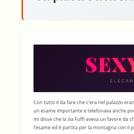
Con tutto il da fare che c’era nel palazzo erano due mesi che non vedevo la zia Fuffi sua figlia aveva un esame importante e telefonava anche poco, una sera mi madre mi chiamo mentre vedevo la tv e mi disse che la zia Fuffi aveva un favore da chiedermi, "Ciao zia come va?""così, Isa a finalmente dato l’esame ed è partita per la montagna con il padre, io sono qui con i nonni""mi ha detto la mamma che ti serve qualcosa""sì Mimi la mia vicina ha il televisore da spostare in un’altra stanza potresti venire a fargli l’impianto se non è troppo disturbo""ma figurati zia, quando""domattina alle 8 non possiamo aspettare oltre, di alla mamma che ti fermi a pranzo""va bene zia a domani sarà un piacere""non solo tuo Mimi, ci vediamo da Peppa"riattaccai il telefono e informai mia madre del fatto lei mi disse di andare tranquillo e di essere gentile con la zia.Altro che gentile, gentilissimo dalle frasi della zia incominciai a pregustarmi la zia e la sua vicina, preparai la borsa con i ferri e andai a dormire presto la giornata l’indomani sarebbe stata dura.Alle 7.50 bussavo già al citofono di mia zia "Ciao zia sono Mimi""già qui, sali da pepa al n. 4 io arrrivo" e mi aprii il portonebussai al n. 4 e mi aprii Peppa con un neglige nero corto sotto completamente nuda, " ciao Mimi" disse facendomi entrare e appena chiusa la porta mi bacio infilandomi la lingua in bocca e mi tasto il pacco "già in forma" disse sentendolo duro."Peppa sei proprio figa" e le afferrai le tette mentre mi sbottonava la patta estraendomi il cazzo e accarezzandolo "non aspettiamo la zia" "peggio per lei se non si sbriga" vedemmo aprirsi la porta ed entrò mia zia che aveva le chiavi "brutti maiali si comincia senza di me"la zia era vestita con una gonna a portafoglio lunga fino al polpaccio e una maglietta nera da cui si intravedevano i capezzoli duri come chiodi.Peppa continuando a tenermi per l’uccello prese mia zia per mano e ci portò nella sua camera, lì Peppa si sfilo il neglige e mia zia apri la gonna scoprendo calze nere e giarrettiere così rimase togliendosi la maglietta, iniziarono a spogliami accarezzandomi in tutto il corpo io palpavo quello che mi capitava sotto "calma ragazze sono qui per voi""ci hai trascurato" disse mia zia mentre Peppa annuiva"oggi vi rifarete, mettevi carponi sul letto" obbedirono baciandosi in bocca"vedo che avete approfondito la vostra amicizia! dissi incominciando ad accarezzare da dietro entrambe la fiche, passai a leccare per prima mia zia il suo pelo biondo mi carezzo il palato mentre la penetravo con la lingua "Mimi sei diventato ancora più bravo devi avere fatto molta esperienza, porcello" io continuai infilandolo due dita in fica e saggiando con il mignolo il buchetto la zia era su di giri e Peppa reclamava lo stesso trattamento, lasciai la zia a masturbarsi a passai a lei mordicchiandole il clitoride e sondando anche il suo buchetto.Quando le vidi belle calde feci sdraiare Peppa di traverso sul letto e zia Fuffi a 69 sopra cominciarono a slinguarsi senza farsi pregare io avevo sei buchi a disposizione mi portai dietro mia zia e la infiocinai in fica lei ansimò "ma è più grosso l’uso gli fa bene, Peppa sei un demonio con quella lingua" dopo una dozzina di colpi le uscii dalla fica e glielo infilai nel culo a secco perché era già slargato"di un pò zia lo zio ti incula spesso vero" lei aveva appena accusato la penetrazione "siiii, ma lo ha meno largooooo, daiii ora sfondami" e si tuffo sulla fica di Peppa, inculai mia zia per un quarto d’ora "vvvengggooo mi hai distrutto lllllooo zioo non dura cosìììì" usci dal culo della zia e girai intorno al letto feci mettere sotto stavolta mia zia e montai in fica Peppa che gradii molto "Mimi che bel cazzo, scopami" la limai per bene ebbe un’orgasmo mentre continuavo a scoparla, ad un certo punto tolsi il cazzo da quella fica rossa "zia insalivamelo bene, che voglio sfodare la Peppa" mia zia obbedii e tenne Peppa per i fianchi aprendomi con sue mani le natiche dell’amica.Inculai Peppa piano piano perché da dietro l’avevo sentita vergine ma quando mi ebbe tutto dentro esclamo "ma è bellllooo un cazzzo nel culo!!!" pompai sempre più forte stavo venendo e lo gridai "vengo puttanone vi sfondoooo" inondai quel culetto mentre la zia mi ciucciava i coglioni.Ci sdraiammo sul letto con me in mezzo "bella la scusa del tv" rispose Peppa " non è una scusa ieri Ada mia figlia ha compiuto diciotto anni e io le ho regalato il tv per la sua camera" la zia afferrandomi il cazzo "e io le regalo questo" rimasi interdetto e bisbigliai "ciooeeee"