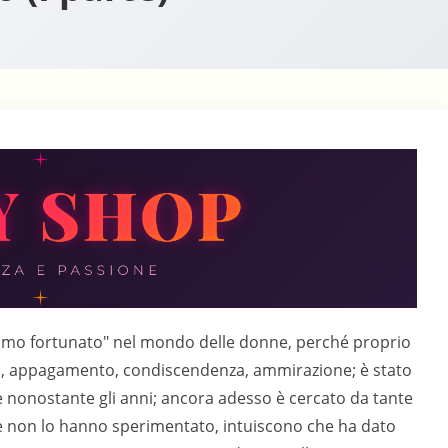
tanto l’ambiente si stava modificando, stimolato da nuovi impulsi di entrambi i sessi : gli uomini sono passati dall’iniziale abbigliamento casual, alla giacca e cravatta e le donne hanno incominciato a dar vita ad una competitiva sfilata di moda rinnovata ogni sera. Ritirata Grazia, si è accorto d’essere tenuto d’occhio ed ammirato nientemeno che da Bianca, donna di alto carisma, quindi orgoglioso del privilegio; la quale, ha voluto neutralizzare possibili avversarie, facendogli incollare dapprima ETA, ben sapendo che questa avrebbe fatto con lui scintille e non certo di intesa e poi Claudia, alle prese con nugoli di spasimanti; ha finito il corso con Mara, l’unica veramente interessata al ballo.Intanto Bianca si faceva accompagnare, ogni volta che il marito marcava assenza, ben sapendo che alla fine si sarebbero isolati e spesso trovandospontaneo confidargli cose che una donna troverebbe difficile raccontare anche alla migliore amica.Il mare e’ una fucina inesauribile di appartenenti al sesso femminile, tolto il mese di agosto, periodo di ferie per chi lavora, la spiaggia è frequentata da mammette, fidanzate, amanti, studentesse, casalinghe, le quali godono della presenza dei mariti, fidanzati ecc., solo nei wc ed; durante la settimana sono sole, spesso annoiate, ma sotto il sole stimolante, attente a tutto ciò che le circonda: uomini in particolare, elemento raro al mare ed in quei mesi fuori dalle ferie. Chi ha l’occhio clinico può facilmente osservare che queste signore:? sabato e domenica, sono mansuete ed appagate? lunedì e martedi, cominciano a dare segni di agitazione? mercoledi e giovedi, hanno gli occhi fuori dalle orbite dalle brame, scrutano l’altro sesso al pari di un uomo affamato da mesi di astinenza? venerdi, sono apprensive, ma gioiose: in serata ritornerà "lui" E’ proprio a meta’ settimana che si possono cogliere i frutti migliori; Eros, che l’occhio clinico ce l’ha, cerca di sostituirsi agli assenti, incontrando spesso consensi, diventando per loro, anche oggetto protagonista di desiderio, sapendo di poter essere discretamente usato solo nei giorni feriali.Lui può ammirare, comodamente seduto, la continua migrazione di questomondo incantevole. Vede le bagnanti uscire dall’acqua : quella con ancora il costumino fuori posto dopo i movimenti del nuoto, o con il costume semitrasparente dove sono disegnati i piccoli o grandi capezzoli, le piccole o grosse aureole ed ilpelo del pube più o meno rasato, più o meno scuro ; ma è la camminata inquel breve tragitto che va dalla riva all’arena a disegnare la caratteristica della passante : l’incauta osservata, oppure la consapevole esibizionista capace di segrete risorse, l’audace, l’incantatrice, l’avvenente. Man mano che si avvicina si nota l’armonia femminile, l’immobilità di tutto busto e dell’addome fino all’inguine, con i soli arti in movimento. Tutto cambia quando s’allontana con il busto sempre immobile, ma con le oscillazioni dell’intero sedere, l’ancheggiamento che muove e ridisegna ad ogni passo forme nuove e particolari per ciascuna di loro. I movimenti più ampi sono in genere in dote a coloro che indossano con disinvoltura il tanga, scoprendo quasi per intero il panorama, evidenziano ancor meglio i punti che diversamente sarebbero semi nascosti inghiottiti nel solco dei prominenti emisferi, i quali si chiudono incurvandosi verso il basso, qui tra la peluria appena percettibile dell’attaccatura delle cosce tra le due aperture, il solco si trasforma in una sacchettina allungata che racchiude a malapena il rigonfiamento vulvare, la consistenza della quale non segue regole precise essendo personale, come lo è la tumidezza delle labbra della bocca .L’attrazione, per il più attento, è la piega orizzontale che delimita i glutei dalle cosce, piega con le estremità rivolte : verso l’alto come una bocca che ride nelle più giovani o come una bocca che piange nelle meno guardabili ; ma la linea orizzontale a formare una croce con quella verticale generata delle cosce unite, è il segno distintivo di quelle che hanno innata la seduzione con il corpo ben curato e che sanno esporre.E’ con gli occhi pieni di queste visioni, che si predispone alle attenzioni femminili:-Eliana la bella quarantenne vuole per se il vicino, cerca di isolarlo, portandolo distante da orecchie indiscrete e fargli trapelare possibili intese; con tipico comportamento femminile, quasi per caso, lascia un librosul tavolino, lui lusingato e partecipe alle sue mosse, la raggiunge e le riporta l’oggetto, aggiungendo anche una bella frase di complimento sulla sua dolcezza e femminilità, cogliendola di sorpresa, lei stava timidamente cercando il modo di incoraggiarlo a farsi avanti, si è invece trovata spiazzata e completamente sciolta. All’apice della contentezza, incautamente racconta in giro il fatto, scoprendo così d’avere tante amiche, tutte affiatatissime; la sua zona diventa salotto per confidenze ad alta voce, anche sulle questioni più intime, compreso la visita nel dettaglio dal ginecologo; amiche che danno inizio a sfilate davanti ad Eros, tutte: gioviali, aperte, alla ricerca anche loro di un personale simile madrigale. Parecchie signore faranno la gara per trovarsi al posto giusto per un occasionale saluto, oppure con battute o atteggiamenti spingersi oltre, come la trentacinquenne medico che avvolta dal solo asciugamano, si accuccia a pochi metri di fronte per accudire il bimbetto, lasciandogli l’inaspettata visione del bel color castano dei suoi peli; o sempre lei,