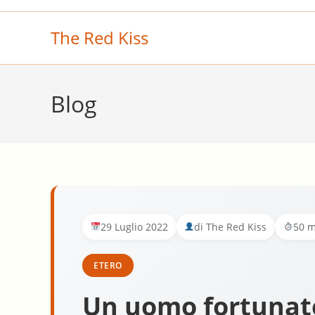
Salta
al
The Red Kiss
contenuto
Blog
29 Luglio 2022
di The Red Kiss
50 m
ETERO
Un uomo fortunato