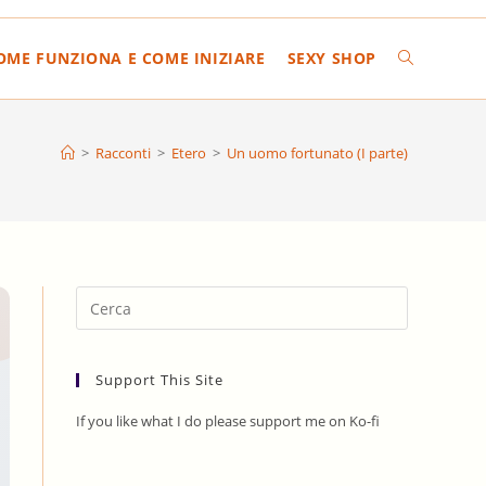
COME FUNZIONA E COME INIZIARE
SEXY SHOP
ATTIVA/DIS
LA
>
Racconti
>
Etero
>
Un uomo fortunato (I parte)
RICERCA
SUL
Press
Escape
to
SITO
Support This Site
close
the
If you like what I do please support me on Ko-fi
search
WEB
panel.