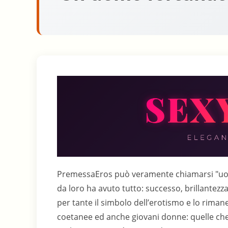
PremessaEros può veramente chiamarsi "uomo fortunato" nel mondo delle donne, perché proprio da loro ha avuto tutto: successo, brillantezza, appagamento, condiscendenza, ammirazione; è stato per tante il simbolo dell’erotismo e lo rimane nonostante gli anni; ancora adesso è cercato da tante coetanee ed anche giovani donne: quelle che non lo hanno sperimentato, intuiscono che ha dato molto e tanto può ancora dare.Over 50Si ritrova maturo ancora prestante, diritto nella persona, atletico, alto ed asciutto, capelli più chiari che grigi e lineamenti che denotano la discendenza nordica, con trapianto Mediterraneo. Il maggior tempo libero, il sorriso aperto più disteso e spontaneo, la disponibilità al dialogo con spirito gioviale e giovanile, il frequentare ambienti nuovi con prevalenza numerica di donne quasi sempre più giovani, lo stimolo a curare di più’ la propria persona ed il linguaggio, con una discreta naturale raffinatezza ed acutezza mentale, l’hanno fatto ritrovare in un mondo piacevolmente nuovo dove può ottenere con estrema facilità ciò che ha sempre ritenuto prima il frutto di sudata conquista. Una sua fan, rivedendolo dopo anni, ha esclamato una frase riassuntiva:"tu hai sempre fascino"Ha notato e con una certa sorpresa che, in un ambiente di donne, la sua presenza muove un certo interesse, spesso si sente osservato; tutto questo lo stupisce, mai più avrebbe immaginato che alla sua età si potesse destare questo tipo di interesse, anche su donne molto più giovani ed ancora sorpresa, prevalentemente di elevato grado culturale ; perciò non potendo ignorare gli sguardi di ostentata sfida che gli vengono riservati, finisce per accettarli, ricambiarli, collezionando così degli appagantissimi flirts, belli e dalle fortissime emozioni, proprio perchè improvvisi ed inaspettati.Ad un corso di aggiornamento, tenuto immancabilmente da relatrici, egli viene assegnato ad una sezione di quasi tutti universitari; nella vita non ha mai voluto imporre la propria presenza, a maggior ragione, anche in questo caso ha applicato questa regola comportamentale, ad evitare interferenze con i più giovani; ma non sarà così ed ha pensato a ripianare tutto Consuelo, la figlia trentaduenne della titolare che ha saputo cogliere il meglio di lui, l’ha introdotto e portato facendolo trovare ammirato ed al centro del gruppo di queste ragazze e ragazzi , i quali non hanno tardato molto a trovare in lui un modello da prendere ad esempio ed ammirare per lo spontaneo spirito di adattamento; perciò che, ogni sua assenza veniva quasi contestata ed ogni riunione, doveva prima essere progettata in funzione della sua presenza e disponibilità.Questo clima ha indotto i più giovani ad avvicinarsi a lui: per prima Consuelo che non perdeva occasione per dialogare, leggergli i sentimenti, ogni argomento finiva inevitabilmente nell’esaltazione plateale dell’amore, dimostrandogli disappunto ad ogni occasione trasgressiva o di omissione, dimostrandogli la sua chiara infatuazione. Incredulo, ha voluto constatare e saggiare meglio la consistenza di questo trasporto, dimostratosi fondato, al punto da condizionarla facendole indossare la gonna, fatto in se banale, ma non per lei che la gonna l’avrà usata non più di una decina di volte intutta la sua vita. Pertanto attorno a lui, si è venuto a creare un po’ di fermento, infatti: l’altra quarantenne relatrice, cercava ogni pretesto per attirare su di se la sua attenzione, facendo in questo modo scattare la gelosia della prima, fino ad indurla a spiare da dietro la porta; accorgendosi altresì del pericolo proveniente anche delle esibizioni di quella bella ventenne in minigonna dal banco di fronte, con le gambe di traverso alla Scarno Stole, che da sotto il braccio occhieggiava e controllava le reazioni di lui, sottolineando la posizione con delle strizzatine d’occhio che dicevano tutto sulla sua, pur acerba, alta seduzione. Risultato: la ragazzina e’ stata spostata in un’altra sezione e la relatrice sostituita con un’altra bruttissima.La scuola di danza e’ stata una palestra per ringalluzzire ancora di più lo scatenato Eros: qui le donne erano in prevalenza delle quarantenni.Ha fatto di tutto per imparare ciò che non gli era naturale, c’è riuscito al punto che tante lo cercavano per ballare assieme, Grazia prima delle altre è riuscita a fare coppia con lui imponendosi con energiche spintonate; si è anche invaghita, ma ha dovuto abbandonare per non compromettere un equilibrio con il suo convivente divenuto geloso.In