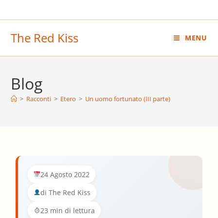
Salta
al
contenuto
The Red Kiss
MENU
Blog
>
Racconti
>
Etero
>
Un uomo fortunato (III parte)
24 Agosto 2022
di The Red Kiss
23 min di lettura