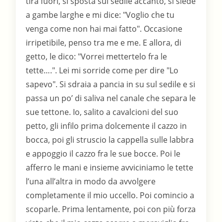
tira fuori, si sposta sul sedile accanto, si siede
a gambe larghe e mi dice: "Voglio che tu
venga come non hai mai fatto". Occasione
irripetibile, penso tra me e me. E allora, di
getto, le dico: "Vorrei mettertelo fra le
tette….". Lei mi sorride come per dire "Lo
sapevo". Si sdraia a pancia in su sul sedile e si
passa un po’ di saliva nel canale che separa le
sue tettone. Io, salito a cavalcioni del suo
petto, gli infilo prima dolcemente il cazzo in
bocca, poi gli struscio la cappella sulle labbra
e appoggio il cazzo fra le sue bocce. Poi le
afferro le mani e insieme avviciniamo le tette
l’una all’altra in modo da avvolgere
completamente il mio uccello. Poi comincio a
scoparle. Prima lentamente, poi con più forza