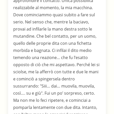
approfondire il contatto. Unica possibilità
realizzabile al momento, la mia macchina.
Dove cominciammo quasi subito a fare sul
serio. Nel senso che, mentre la baciavo,
provai ad infilarle la mano destra sotto le
mutandine. Che bel contatto, per un uomo,
quello delle proprie dita con una fichetta
morbida e bagnata. Ci infilai il dito medio
temendo una reazione… che fu l’esatto
opposto di ciò che mi aspettavo. Perché lei si
sciolse, me la afferrò con tutte e due le mani
e cominciò a spingersela dentro
sussurrando: "Siii… dai… muovila, muovila,
così…. su e giù". Fui un po’ sorpreso, certo.
Ma non me lo feci ripetere, e cominciai a
pomparla lentamente con due dita. Intanto,