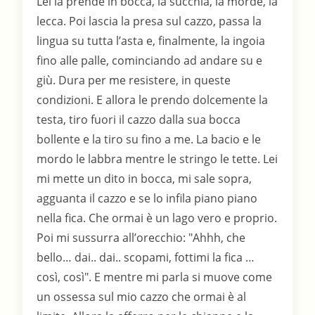
Lei la prende in bocca, la succhia, la morde, la
lecca. Poi lascia la presa sul cazzo, passa la
lingua su tutta l’asta e, finalmente, la ingoia
fino alle palle, cominciando ad andare su e
giù. Dura per me resistere, in queste
condizioni. E allora le prendo dolcemente la
testa, tiro fuori il cazzo dalla sua bocca
bollente e la tiro su fino a me. La bacio e le
mordo le labbra mentre le stringo le tette. Lei
mi mette un dito in bocca, mi sale sopra,
agguanta il cazzo e se lo infila piano piano
nella fica. Che ormai è un lago vero e proprio.
Poi mi sussurra all’orecchio: "Ahhh, che
bello… dai.. dai.. scopami, fottimi la fica …
così, così". E mentre mi parla si muove come
un ossessa sul mio cazzo che ormai è al