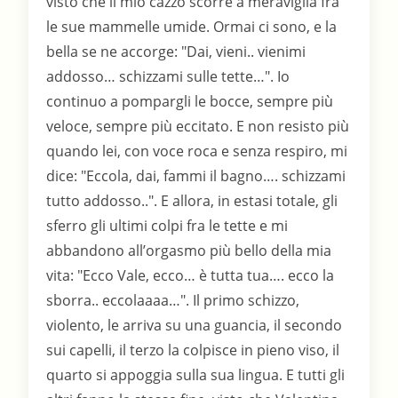
visto che il mio cazzo scorre a meraviglia fra
le sue mammelle umide. Ormai ci sono, e la
bella se ne accorge: "Dai, vieni.. vienimi
addosso… schizzami sulle tette…". Io
continuo a pompargli le bocce, sempre più
veloce, sempre più eccitato. E non resisto più
quando lei, con voce roca e senza respiro, mi
dice: "Eccola, dai, fammi il bagno…. schizzami
tutto addosso..". E allora, in estasi totale, gli
sferro gli ultimi colpi fra le tette e mi
abbandono all’orgasmo più bello della mia
vita: "Ecco Vale, ecco… è tutta tua…. ecco la
sborra.. eccolaaaa…". Il primo schizzo,
violento, le arriva su una guancia, il secondo
sui capelli, il terzo la colpisce in pieno viso, il
quarto si appoggia sulla sua lingua. E tutti gli