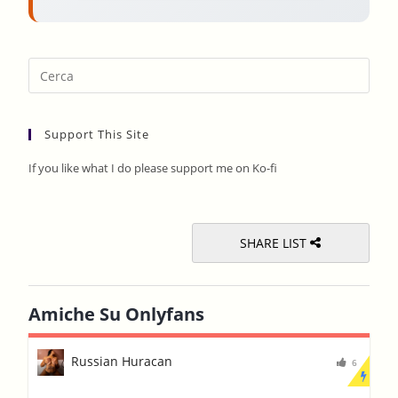
Pres
Esca
to
Support This Site
clos
the
If you like what I do please support me on Ko-fi
sear
pane
SHARE LIST
Amiche Su Onlyfans
Russian Huracan
6