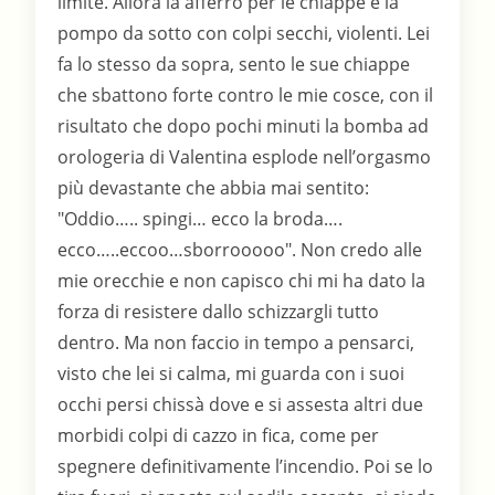
limite. Allora la afferro per le chiappe e la
pompo da sotto con colpi secchi, violenti. Lei
fa lo stesso da sopra, sento le sue chiappe
che sbattono forte contro le mie cosce, con il
risultato che dopo pochi minuti la bomba ad
orologeria di Valentina esplode nell’orgasmo
più devastante che abbia mai sentito:
"Oddio….. spingi… ecco la broda….
ecco…..eccoo…sborrooooo". Non credo alle
mie orecchie e non capisco chi mi ha dato la
forza di resistere dallo schizzargli tutto
dentro. Ma non faccio in tempo a pensarci,
visto che lei si calma, mi guarda con i suoi
occhi persi chissà dove e si assesta altri due
morbidi colpi di cazzo in fica, come per
spegnere definitivamente l’incendio. Poi se lo