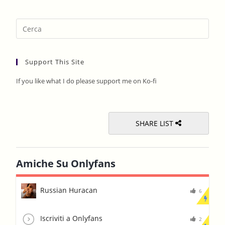
Pres
Esca
to
Support This Site
clos
the
If you like what I do please support me on Ko-fi
sear
pane
SHARE LIST
Amiche Su Onlyfans
Russian Huracan
6
Iscriviti a Onlyfans
2