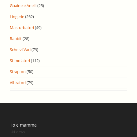
Guaine e Anelli
(25)
Lingerie
(262)
Masturbatori
(49)
Rabbit
(28)
Scherzi Vari
(79)
Stimolatori
(112)
Strap-on
(50)
Vibratori
(79)
Io e mamma
44 views