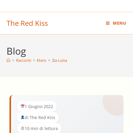
Salta
al
contenuto
The Red Kiss
MENU
Blog
>
Racconti
>
Etero
>
Zia Luisa
1 Giugno 2022
di The Red Kiss
10 min di lettura