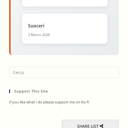
Suoceri
2 Marzo 2026
Pres
Esca
to
Support This Site
clos
the
If you like what I do please support me on Ko-fi
sear
pane
SHARE LIST