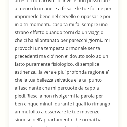
atteso il tuo arrivo.. io invece non posso fare
a meno di rimanere a fissare le tue forme per
imprimerle bene nel cervello e ripassarle poi
in altri momenti.. caspita mi fai sempre uno
strano effetto quando torni da un viaggio
che ci ha allontanato per parecchi giorni.. mi
provochi una tempesta ormonale senza
precedenti ma cio’ non e’ dovuto solo ad un
fatto puramente fisiologico, di semplice
astinenza…la vera e piu’ profonda ragione e’
che la tua bellezza selvatica e’ a tal punto
affascinante che mi percuote da capo a
piedi.Riesci a non rivolgermi la parola per
ben cinque minuti durante i quali io rimango
ammutolito a osservare le tue movenze
sinuose nell’appartamento che ormai ha