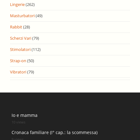
Lingerie
(262)
Masturbatori
(49)
Rabbit
(28)
Scherzi Vari
(79)
Stimolatori
(112)
Strap-on
(50)
Vibratori
(79)
Io e mamma
10 views
Cronaca familiare (I° cap.: la scommessa)
9 views