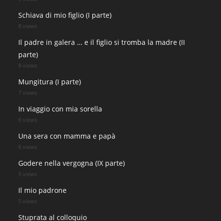
Schiava di mio figlio (I parte)
8 views
Il padre in galera … e il figlio si tromba la madre (II
parte)
8 views
Mungitura (I parte)
7 views
In viaggio con mia sorella
6 views
Una sera con mamma e papà
6 views
Godere nella vergogna (IX parte)
5 views
Il mio padrone
5 views
Stuprata al colloquio