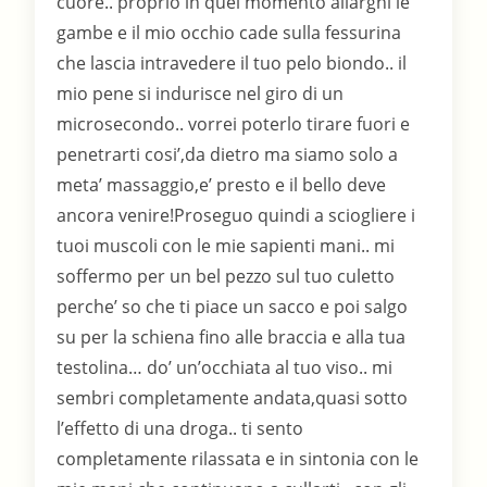
cuore.. proprio in quel momento allarghi le
gambe e il mio occhio cade sulla fessurina
che lascia intravedere il tuo pelo biondo.. il
mio pene si indurisce nel giro di un
microsecondo.. vorrei poterlo tirare fuori e
penetrarti cosi’,da dietro ma siamo solo a
meta’ massaggio,e’ presto e il bello deve
ancora venire!Proseguo quindi a sciogliere i
tuoi muscoli con le mie sapienti mani.. mi
soffermo per un bel pezzo sul tuo culetto
perche’ so che ti piace un sacco e poi salgo
su per la schiena fino alle braccia e alla tua
testolina… do’ un’occhiata al tuo viso.. mi
sembri completamente andata,quasi sotto
l’effetto di una droga.. ti sento
completamente rilassata e in sintonia con le