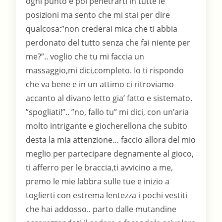
ogni punto e poi penetrarti in tutte le
posizioni ma sento che mi stai per dire
qualcosa:”non crederai mica che ti abbia
perdonato del tutto senza che fai niente per
me?”.. voglio che tu mi faccia un
massaggio,mi dici,completo. Io ti rispondo
che va bene e in un attimo ci ritroviamo
accanto al divano letto gia’ fatto e sistemato.
”spogliati!”.. ”no, fallo tu” mi dici, con un’aria
molto intrigante e giocherellona che subito
desta la mia attenzione… faccio allora del mio
meglio per partecipare degnamente al gioco,
ti afferro per le braccia,ti avvicino a me,
premo le mie labbra sulle tue e inizio a
toglierti con estrema lentezza i pochi vestiti
che hai addosso.. parto dalle mutandine