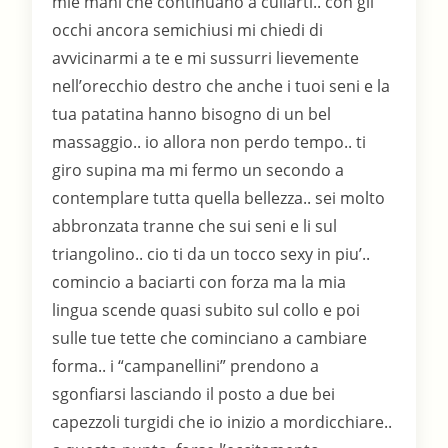
mie mani che continuano a cullarti.. con gli
occhi ancora semichiusi mi chiedi di
avvicinarmi a te e mi sussurri lievemente
nell’orecchio destro che anche i tuoi seni e la
tua patatina hanno bisogno di un bel
massaggio.. io allora non perdo tempo.. ti
giro supina ma mi fermo un secondo a
contemplare tutta quella bellezza.. sei molto
abbronzata tranne che sui seni e li sul
triangolino.. cio ti da un tocco sexy in piu’..
comincio a baciarti con forza ma la mia
lingua scende quasi subito sul collo e poi
sulle tue tette che cominciano a cambiare
forma.. i “campanellini” prendono a
sgonfiarsi lasciando il posto a due bei
capezzoli turgidi che io inizio a mordicchiare..