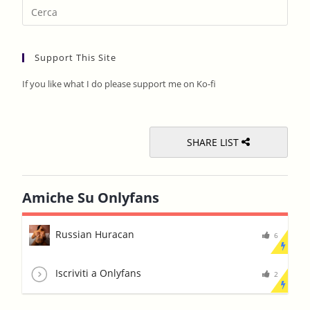
Pres
Esca
to
Support This Site
clos
the
If you like what I do please support me on Ko-fi
sear
pane
SHARE LIST
Amiche Su Onlyfans
Russian Huracan
6
Iscriviti a Onlyfans
2