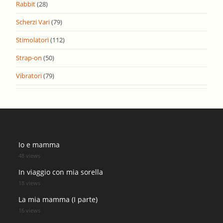
Rabbit
(28)
Scherzi Vari
(79)
Stimolatori
(112)
Strap-on
(50)
Vibratori
(79)
Io e mamma
48 views
In viaggio con mia sorella
18 views
La mia mamma (I parte)
16 views