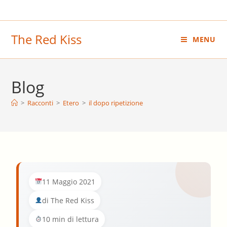
Salta
al
contenuto
The Red Kiss
MENU
Blog
>
Racconti
>
Etero
>
il dopo ripetizione
11 Maggio 2021
di The Red Kiss
10 min di lettura