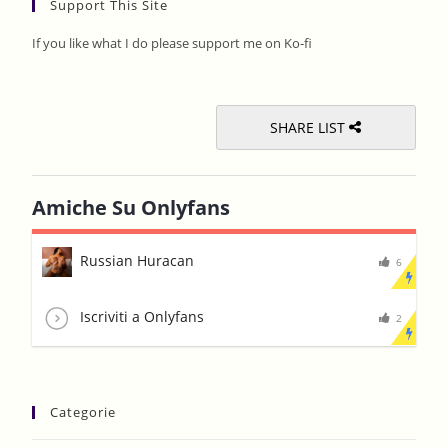
Support This Site
clos
the
If you like what I do please support me on Ko-fi
sear
pane
SHARE LIST
Amiche Su Onlyfans
Russian Huracan
6
Iscriviti a Onlyfans
2
Categorie