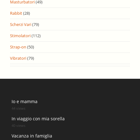
Masturbatori
(49)
Rabbit
(28)
Scherzi Vari
(79)
Stimolatori
(112)
Strap-on
(50)
Vibratori
(79)
Io e mamma
44 views
In viaggio con mia sorella
40 views
Vacanza in famiglia