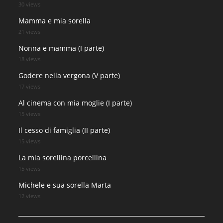
30 views
Mamma e mia sorella
21 views
Nonna e mamma (I parte)
18 views
Godere nella vergona (V parte)
17 views
Al cinema con mia moglie (I parte)
15 views
Il cesso di famiglia (II parte)
15 views
La mia sorellina porcellina
15 views
Michele e sua sorella Marta
12 views