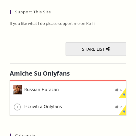
to
Support This Site
clos
the
If you like what I do please support me on Ko-fi
sear
pane
SHARE LIST
Amiche Su Onlyfans
Russian Huracan
6
Iscriviti a Onlyfans
2
Categorie