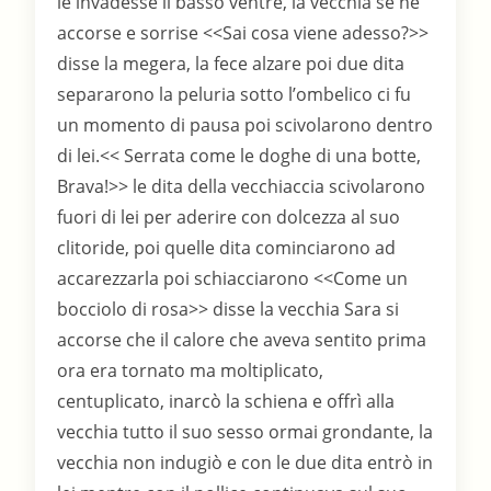
le invadesse il basso ventre, la vecchia se ne
accorse e sorrise <<Sai cosa viene adesso?>>
disse la megera, la fece alzare poi due dita
separarono la peluria sotto l’ombelico ci fu
un momento di pausa poi scivolarono dentro
di lei.<< Serrata come le doghe di una botte,
Brava!>> le dita della vecchiaccia scivolarono
fuori di lei per aderire con dolcezza al suo
clitoride, poi quelle dita cominciarono ad
accarezzarla poi schiacciarono <<Come un
bocciolo di rosa>> disse la vecchia Sara si
accorse che il calore che aveva sentito prima
ora era tornato ma moltiplicato,
centuplicato, inarcò la schiena e offrì alla
vecchia tutto il suo sesso ormai grondante, la
vecchia non indugiò e con le due dita entrò in