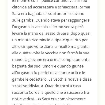
lei mentre con il pollice continuava sul suo
clitoride ad accarezzare e schiacciare, ormai
Sara era bagnata e i suoi umori colavano
sulle gambe. Quando stava per raggiungere
l’orgasmo la vecchia si fermò senza però
levare la mano dal sesso di Sara, dopo quasi
un minuto ricominciò e ripeté quel rito per
altre cinque volte .Sara la insultò ma giunta
alla quinta volta la vecchia non fermò la sua
mano ;la giovane era ormai completamente
bagnata dai suoi umori e quando giunse
all’orgasmo fu per lei devastante urlò e le
gambe le cedettero .La vecchia rideva e disse
<< sei soddisfatta. Quando torni a casa
racconta Cordelia quello che è successo tra
noi, e vedrai….>>Sara era completamente