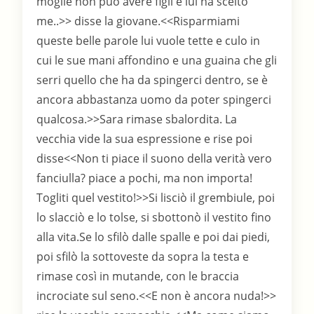
moglie non può avere figli e lui ha scelto
me..>> disse la giovane.<<Risparmiami
queste belle parole lui vuole tette e culo in
cui le sue mani affondino e una guaina che gli
serri quello che ha da spingerci dentro, se è
ancora abbastanza uomo da poter spingerci
qualcosa.>>Sara rimase sbalordita. La
vecchia vide la sua espressione e rise poi
disse<<Non ti piace il suono della verità vero
fanciulla? piace a pochi, ma non importa!
Togliti quel vestito!>>Si lisciò il grembiule, poi
lo slacciò e lo tolse, si sbottonò il vestito fino
alla vita.Se lo sfilò dalle spalle e poi dai piedi,
poi sfilò la sottoveste da sopra la testa e
rimase così in mutande, con le braccia
incrociate sul seno.<<E non è ancora nuda!>>