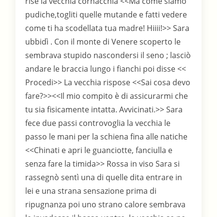
rise la vecchia cornacchia <<Ma come siamo
pudiche,togliti quelle mutande e fatti vedere
come ti ha scodellata tua madre! Hiiii!>> Sara
ubbidì . Con il monte di Venere scoperto le
sembrava stupido nascondersi il seno ; lasciò
andare le braccia lungo i fianchi poi disse <<
Procedi>> La vecchia rispose <<Sai cosa devo
fare?>><<Il mio compito è di assicurarmi che
tu sia fisicamente intatta. Avvicinati.>> Sara
fece due passi controvoglia la vecchia le
passo le mani per la schiena fina alle natiche
<<Chinati e apri le guanciotte, fanciulla e
senza fare la timida>> Rossa in viso Sara si
rassegnò sentì una di quelle dita entrare in
lei e una strana sensazione prima di
ripugnanza poi uno strano calore sembrava