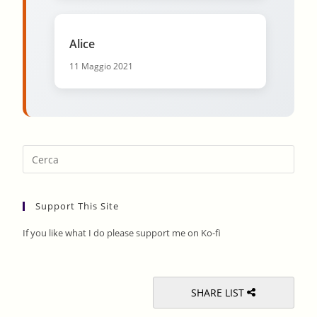
Alice
11 Maggio 2021
Pres
Esca
to
Support This Site
clos
the
If you like what I do please support me on Ko-fi
sear
pane
SHARE LIST