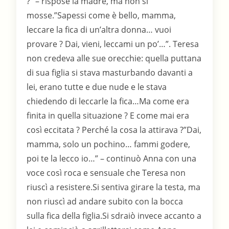
?” – rispose la madre, ma non si
mosse.”Sapessi come è bello, mamma,
leccare la fica di un’altra donna… vuoi
provare ? Dai, vieni, leccami un po’…”. Teresa
non credeva alle sue orecchie: quella puttana
di sua figlia si stava masturbando davanti a
lei, erano tutte e due nude e le stava
chiedendo di leccarle la fica…Ma come era
finita in quella situazione ? E come mai era
così eccitata ? Perché la cosa la attirava ?”Dai,
mamma, solo un pochino… fammi godere,
poi te la lecco io…” – continuò Anna con una
voce così roca e sensuale che Teresa non
riuscì a resistere.Si sentiva girare la testa, ma
non riuscì ad andare subito con la bocca
sulla fica della figlia.Si sdraiò invece accanto a