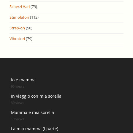
Scherzi Vari
(79)
Stimolatori
(112)
Strap-on
(50)
Vibratori
(79)
Io e mamma
95 views
In viaggio con mia sorella
30 views
Mamma e mia sorella
19 views
La mia mamma (I parte)