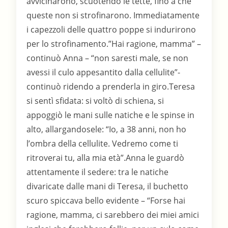
avvicinarono, scuotendo le tette, fino a che
queste non si strofinarono. Immediatamente
i capezzoli delle quattro poppe si indurirono
per lo strofinamento.”Hai ragione, mamma” –
continuò Anna – “non saresti male, se non
avessi il culo appesantito dalla cellulite”-
continuò ridendo a prenderla in giro.Teresa
si sentì sfidata: si voltò di schiena, si
appoggiò le mani sulle natiche e le spinse in
alto, allargandosele: “Io, a 38 anni, non ho
l’ombra della cellulite. Vedremo come ti
ritroverai tu, alla mia età”.Anna le guardò
attentamente il sedere: tra le natiche
divaricate dalle mani di Teresa, il buchetto
scuro spiccava bello evidente – “Forse hai
ragione, mamma, ci sarebbero dei miei amici