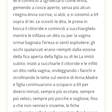
lei e cominciò a sgrillettarsi come Anna,
gemendo a cosce aperte, senza più alcun
ritegno.Anna sorrise, si alzò, e si sistemò a 69
sopra di lei. Le scostò le dita, le prese in
bocca il clitoride e cominciò a succhiarglielo
mentre le infilava un dito su per la vagina
ormai bagnata.Teresa si sentì esplodere: gli
occhi spalancati erano riempiti dalla visione
della fica aperta della figlia su di lei.La imitò
subito: iniziò a succhiarle il clitoride e le infilò
un dito nella vagina, ondeggiando i fianchi e
strofinando le tette sul ventre di Anna.Madre
e figlia continuarono a scoparsi a 69 per
diversi minuti, sempre più eccitate, sempre
più veloci, sempre più porche e vogliose, fino
a che non vennero insieme, le fiche