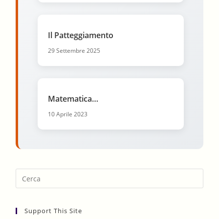
Il Patteggiamento
29 Settembre 2025
Matematica…
10 Aprile 2023
Pres
Esca
to
Support This Site
clos