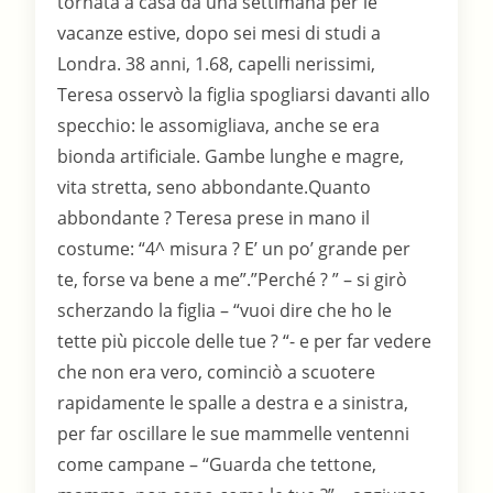
tornata a casa da una settimana per le
vacanze estive, dopo sei mesi di studi a
Londra. 38 anni, 1.68, capelli nerissimi,
Teresa osservò la figlia spogliarsi davanti allo
specchio: le assomigliava, anche se era
bionda artificiale. Gambe lunghe e magre,
vita stretta, seno abbondante.Quanto
abbondante ? Teresa prese in mano il
costume: “4^ misura ? E’ un po’ grande per
te, forse va bene a me”.”Perché ? ” – si girò
scherzando la figlia – “vuoi dire che ho le
tette più piccole delle tue ? “- e per far vedere
che non era vero, cominciò a scuotere
rapidamente le spalle a destra e a sinistra,
per far oscillare le sue mammelle ventenni
come campane – “Guarda che tettone,