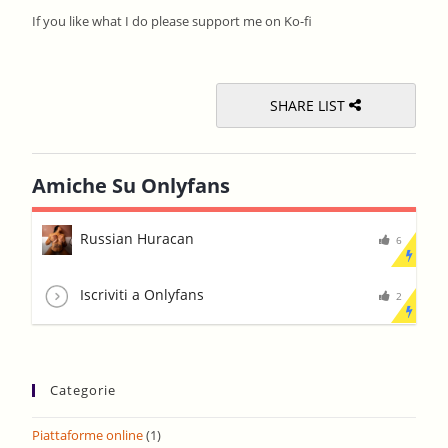
the
If you like what I do please support me on Ko-fi
sear
pane
SHARE LIST
Amiche Su Onlyfans
Russian Huracan
6
Iscriviti a Onlyfans
2
Categorie
Piattaforme online
(1)