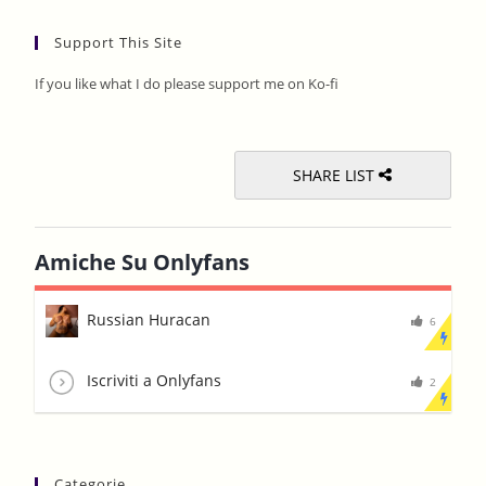
to
Support This Site
clos
the
If you like what I do please support me on Ko-fi
sear
pane
SHARE LIST
Amiche Su Onlyfans
Russian Huracan
6
Iscriviti a Onlyfans
2
Categorie