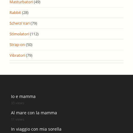
Masturbatori
(49)
Rabbit
(28)
Scherzi Vari
(79)
Stimolatori
(112)
Strap-on
(50)
Vibratori
(79)
Io e mamma
33 views
Al mare con la mamma
11 views
In viaggio con mia sorella