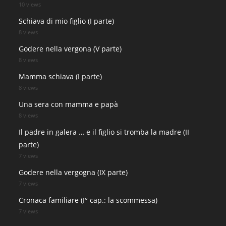
10 views
Schiava di mio figlio (I parte)
8 views
Godere nella vergona (V parte)
8 views
Mamma schiava (I parte)
8 views
Una sera con mamma e papà
8 views
Il padre in galera … e il figlio si tromba la madre (II
parte)
7 views
Godere nella vergogna (IX parte)
7 views
Cronaca familiare (I° cap.: la scommessa)
7 views