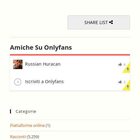
pane
SHARE LIST
Amiche Su Onlyfans
Russian Huracan
6
Iscriviti a Onlyfans
2
Categorie
Piattaforme online
(1)
Racconti
(5.259)