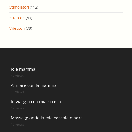
Stimolatori
(112)
Strap-on
(50)
Vibratori
(79)
Io e mamma
47 views
Al mare con la mamma
13 views
In viaggio con mia sorella
12 views
Massaggiando la mia vecchia madre
10 views