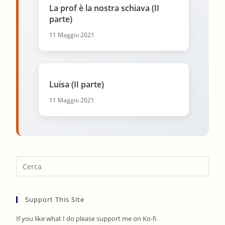
La prof è la nostra schiava (II
parte)
11 Maggio 2021
Luisa (II parte)
11 Maggio 2021
Pres
Esca
to
Support This Site
clos
the
If you like what I do please support me on Ko-fi
sear