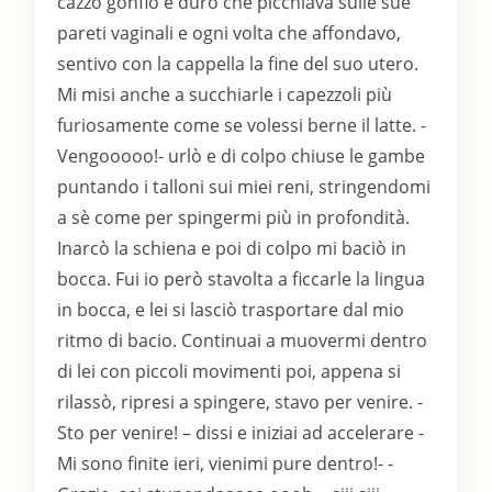
cazzo gonfio e duro che picchiava sulle sue
pareti vaginali e ogni volta che affondavo,
sentivo con la cappella la fine del suo utero.
Mi misi anche a succhiarle i capezzoli più
furiosamente come se volessi berne il latte. -
Vengooooo!- urlò e di colpo chiuse le gambe
puntando i talloni sui miei reni, stringendomi
a sè come per spingermi più in profondità.
Inarcò la schiena e poi di colpo mi baciò in
bocca. Fui io però stavolta a ficcarle la lingua
in bocca, e lei si lasciò trasportare dal mio
ritmo di bacio. Continuai a muovermi dentro
di lei con piccoli movimenti poi, appena si
rilassò, ripresi a spingere, stavo per venire. -
Sto per venire! – dissi e iniziai ad accelerare -
Mi sono finite ieri, vienimi pure dentro!- -