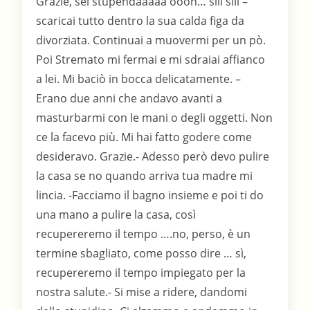
Grazie, sei stupendaaaaa oooh… siii siii –
scaricai tutto dentro la sua calda figa da
divorziata. Continuai a muovermi per un pò.
Poi Stremato mi fermai e mi sdraiai affianco
a lei. Mi baciò in bocca delicatamente. –
Erano due anni che andavo avanti a
masturbarmi con le mani o degli oggetti. Non
ce la facevo più. Mi hai fatto godere come
desideravo. Grazie.- Adesso però devo pulire
la casa se no quando arriva tua madre mi
lincia. -Facciamo il bagno insieme e poi ti do
una mano a pulire la casa, così
recupereremo il tempo ….no, perso, è un
termine sbagliato, come posso dire … sì,
recupereremo il tempo impiegato per la
nostra salute.- Si mise a ridere, dandomi