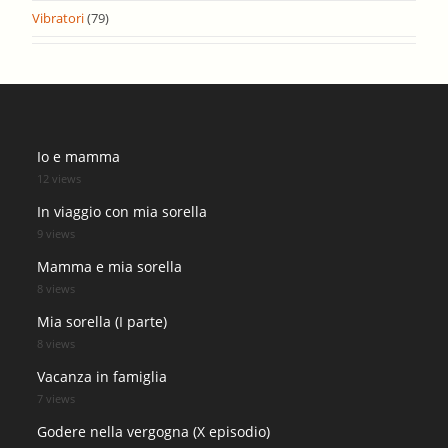
Vibratori
(79)
Io e mamma
12 views
In viaggio con mia sorella
9 views
Mamma e mia sorella
8 views
Mia sorella (I parte)
8 views
Vacanza in famiglia
7 views
Godere nella vergogna (X episodio)