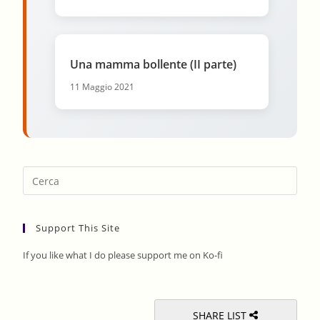
Una mamma bollente (II parte)
11 Maggio 2021
Pres
Esca
to
Support This Site
clos
the
If you like what I do please support me on Ko-fi
sear
pane
SHARE LIST