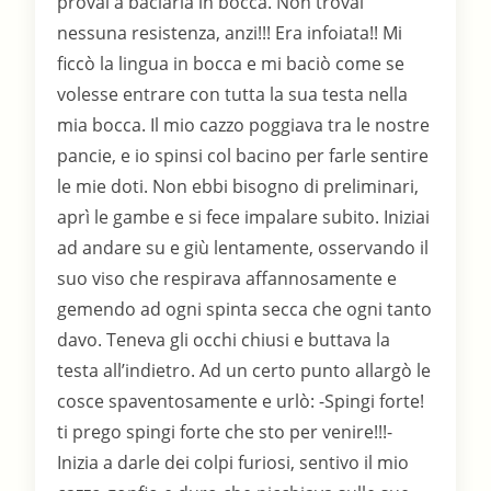
provai a baciarla in bocca. Non trovai
nessuna resistenza, anzi!!! Era infoiata!! Mi
ficcò la lingua in bocca e mi baciò come se
volesse entrare con tutta la sua testa nella
mia bocca. Il mio cazzo poggiava tra le nostre
pancie, e io spinsi col bacino per farle sentire
le mie doti. Non ebbi bisogno di preliminari,
aprì le gambe e si fece impalare subito. Iniziai
ad andare su e giù lentamente, osservando il
suo viso che respirava affannosamente e
gemendo ad ogni spinta secca che ogni tanto
davo. Teneva gli occhi chiusi e buttava la
testa all’indietro. Ad un certo punto allargò le
cosce spaventosamente e urlò: -Spingi forte!
ti prego spingi forte che sto per venire!!!-
Inizia a darle dei colpi furiosi, sentivo il mio