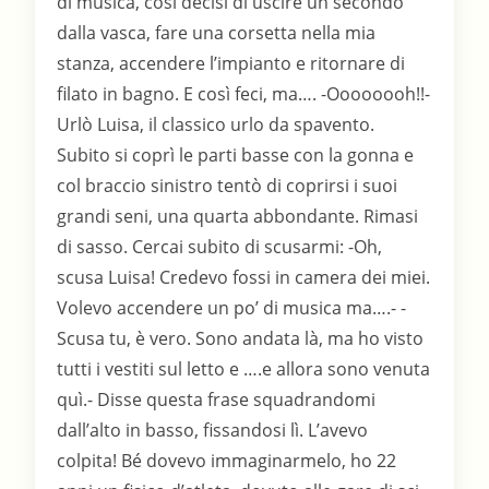
di musica, così decisi di uscire un secondo
dalla vasca, fare una corsetta nella mia
stanza, accendere l’impianto e ritornare di
filato in bagno. E così feci, ma…. -Oooooooh!!-
Urlò Luisa, il classico urlo da spavento.
Subito si coprì le parti basse con la gonna e
col braccio sinistro tentò di coprirsi i suoi
grandi seni, una quarta abbondante. Rimasi
di sasso. Cercai subito di scusarmi: -Oh,
scusa Luisa! Credevo fossi in camera dei miei.
Volevo accendere un po’ di musica ma….- -
Scusa tu, è vero. Sono andata là, ma ho visto
tutti i vestiti sul letto e ….e allora sono venuta
quì.- Disse questa frase squadrandomi
dall’alto in basso, fissandosi lì. L’avevo
colpita! Bé dovevo immaginarmelo, ho 22