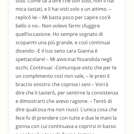
sodi. Come fai a dire che son sodi, non li hai
mica tastati, e li hai visti solo x un attimo. –
replicò lei – Mi basta poco per capire cos’è
bello o no.- Non volevo farmi sfuggire
quell’occasione. Ho sempre sognato di
scoparmi una più grande, e così continuai
dicendo: -E il tuo seno cara Gianna è
spettacolare! – Mi avvicinai fissandola negli
occhi. Continuai: -Comunque visto che per te
un complimento così non vale, – le presi il
braccio sinistro che copriva i seni – Vorrà
dire che li tasterò, per sentirne la consistenza
e dimostrarti che avevo ragione. – Tentò di
dire qualcosa ma non riuscì. L’unica cosa che
fece fu di prendere con tutte e due le mani la
gonna con cui continuava a coprirsi in basso