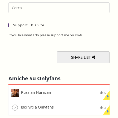
Pres
Esca
to
Support This Site
clos
the
If you like what I do please support me on Ko-fi
sear
pane
SHARE LIST
Amiche Su Onlyfans
Russian Huracan
6
Iscriviti a Onlyfans
2