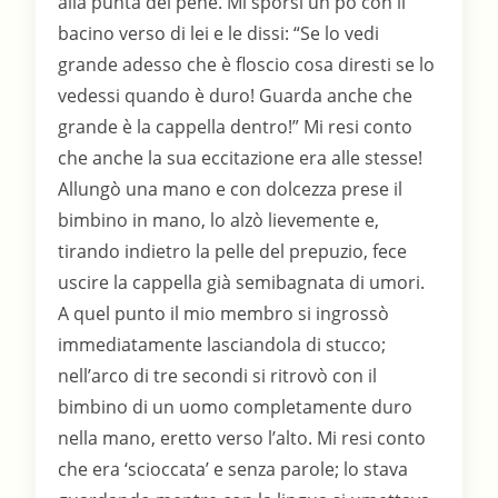
alla punta del pene. Mi sporsi un po con il
bacino verso di lei e le dissi: “Se lo vedi
grande adesso che è floscio cosa diresti se lo
vedessi quando è duro! Guarda anche che
grande è la cappella dentro!” Mi resi conto
che anche la sua eccitazione era alle stesse!
Allungò una mano e con dolcezza prese il
bimbino in mano, lo alzò lievemente e,
tirando indietro la pelle del prepuzio, fece
uscire la cappella già semibagnata di umori.
A quel punto il mio membro si ingrossò
immediatamente lasciandola di stucco;
nell’arco di tre secondi si ritrovò con il
bimbino di un uomo completamente duro
nella mano, eretto verso l’alto. Mi resi conto
che era ‘scioccata’ e senza parole; lo stava