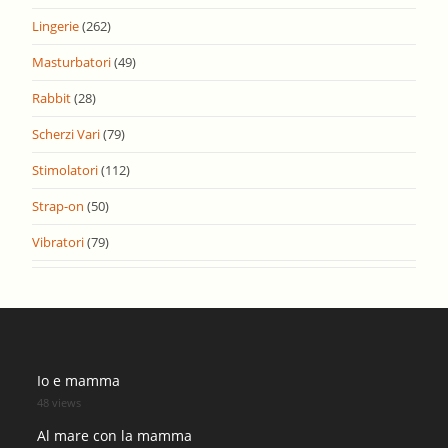
Lingerie
(262)
Masturbatori
(49)
Rabbit
(28)
Scherzi Vari
(79)
Stimolatori
(112)
Strap-on
(50)
Vibratori
(79)
Io e mamma
48 views
Al mare con la mamma