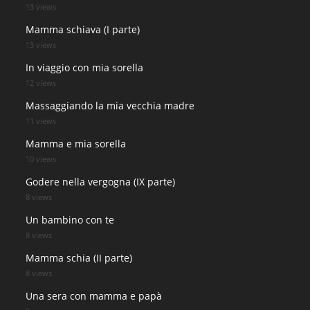
13 views
Mamma schiava (I parte)
13 views
In viaggio con mia sorella
12 views
Massaggiando la mia vecchia madre
11 views
Mamma e mia sorella
10 views
Godere nella vergogna (IX parte)
8 views
Un bambino con te
8 views
Mamma schia (II parte)
8 views
Una sera con mamma e papà