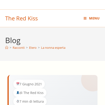
Salta
al
contenuto
The Red Kiss
MENU
Blog
>
Racconti
>
Etero
>
La nonna esperta
7 Giugno 2021
di The Red Kiss
7 min di lettura