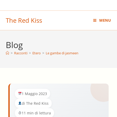
Salta
al
contenuto
The Red Kiss
MENU
Blog
>
Racconti
>
Etero
>
Le gambe di jasmeen
1 Maggio 2023
di The Red Kiss
11 min di lettura