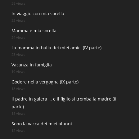
38 views
In viaggio con mia sorella
33 views
Mamma e mia sorella
24 views
La mamma in balia dei miei amici (IV parte)
23 views
Vacanza in famiglia
19 views
Godere nella vergogna (IX parte)
18 views
Il padre in galera … e il figlio si tromba la madre (II
parte)
15 views
Sono la vacca dei miei alunni
12 views