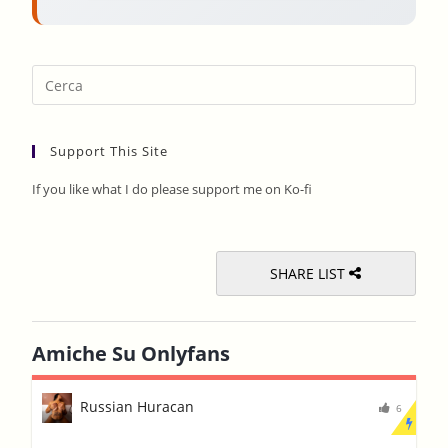
Pres
Esca
to
Support This Site
clos
the
If you like what I do please support me on Ko-fi
sear
pane
SHARE LIST
Amiche Su Onlyfans
Russian Huracan
6