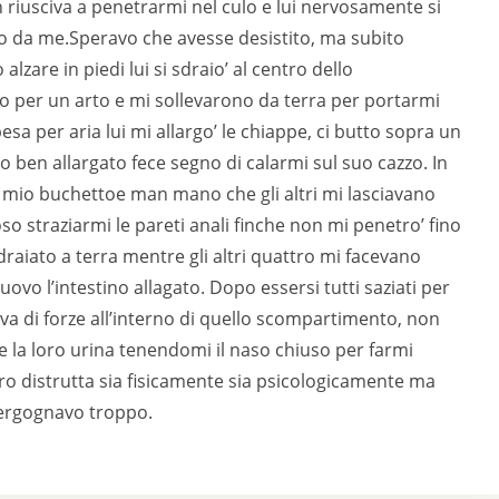
riusciva a penetrarmi nel culo e lui nervosamente si
cco da me.Speravo che avesse desistito, ma subito
zare in piedi lui si sdraio’ al centro dello
o per un arto e mi sollevarono da terra per portarmi
sa per aria lui mi allargo’ le chiappe, ci butto sopra un
o ben allargato fece segno di calarmi sul suo cazzo. In
al mio buchettoe man mano che gli altri mi lasciavano
o straziarmi le pareti anali finche non mi penetro’ fino
sdraiato a terra mentre gli altri quattro mi facevano
ovo l’intestino allagato. Dopo essersi tutti saziati per
riva di forze all’interno di quello scompartimento, non
re la loro urina tenendomi il naso chiuso per farmi
ro distrutta sia fisicamente sia psicologicamente ma
vergognavo troppo.