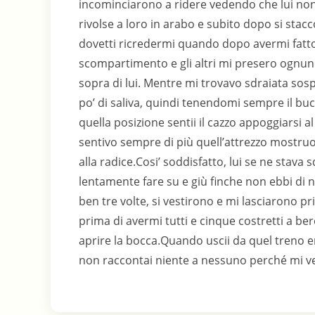
incominciarono a ridere vedendo che lui non 
rivolse a loro in arabo e subito dopo si sta
dovetti ricredermi quando dopo avermi fatto al
scompartimento e gli altri mi presero ognun
sopra di lui. Mentre mi trovavo sdraiata sospe
po’ di saliva, quindi tenendomi sempre il buc
quella posizione sentii il cazzo appoggiarsi 
sentivo sempre di più quell’attrezzo mostruos
alla radice.Cosi’ soddisfatto, lui se ne stava 
lentamente fare su e giù finche non ebbi di nu
ben tre volte, si vestirono e mi lasciarono p
prima di avermi tutti e cinque costretti a be
aprire la bocca.Quando uscii da quel treno e
non raccontai niente a nessuno perché mi 