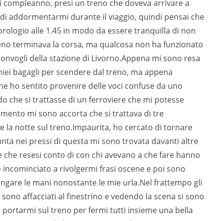
 di compleanno, presi un treno che doveva arrivare a
 di addormentarmi durante il viaggio, quindi pensai che
orologio alle 1.45 in modo da essere tranquilla di non
 treno terminava la corsa, ma qualcosa non ha funzionato
 convogli della stazione di Livorno.Appena mi sono resa
miei bagagli per scendere dal treno, ma appena
one ho sentito provenire delle voci confuse da uno
 che si trattasse di un ferroviere che mi potesse
imento mi sono accorta che si trattava di tre
 la notte sul treno.Impaurita, ho cercato di tornare
unta nei pressi di questa mi sono trovata davanti altre
 che resesi conto di con chi avevano a che fare hanno
incominciato a rivolgermi frasi oscene e poi sono
lungare le mani nonostante le mie urla.Nel frattempo gli
i sono affacciati al finestrino e vedendo la scena si sono
a portarmi sul treno per fermi tutti insieme una bella