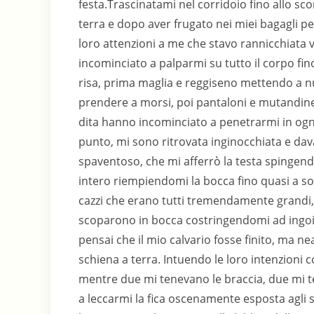
festa.Trascinatami nel corridoio fino allo 
terra e dopo aver frugato nei miei bagagli pe
loro attenzioni a me che stavo rannicchiata v
incominciato a palparmi su tutto il corpo fino
risa, prima maglia e reggiseno mettendo a n
prendere a morsi, poi pantaloni e mutandine.
dita hanno incominciato a penetrarmi in og
punto, mi sono ritrovata inginocchiata e dav
spaventoso, che mi afferrò la testa spingend
intero riempiendomi la bocca fino quasi a soff
cazzi che erano tutti tremendamente grandi,
scoparono in bocca costringendomi ad ingoi
pensai che il mio calvario fosse finito, ma 
schiena a terra. Intuendo le loro intenzioni 
mentre due mi tenevano le braccia, due mi t
a leccarmi la fica oscenamente esposta agli 