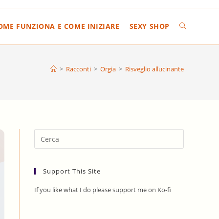
COME FUNZIONA E COME INIZIARE
SEXY SHOP
ATTIVA/DIS
LA
>
Racconti
>
Orgia
>
Risveglio allucinante
RICERCA
SUL
Press
Escape
to
SITO
Support This Site
close
the
If you like what I do please support me on Ko-fi
search
WEB
panel.