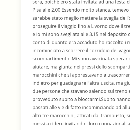
sera, poiché ero stata invitata ad una festa
Pisa alle 2.00.Essendo molto stanca, temevo
sarebbe stato meglio mettere la sveglia dell’
proseguire il viaggio fino a Livorno dove il
e io mi sono svegliata alle 3.15 nel deposito
conto di quanto era accaduto ho raccolto i 
incominciato a scorrere il corridoio del vag
scompartimento. Mi sono avvicinata sperando
aiutare, ma giunta nei pressi dello scompart
marocchini che si apprestavano a trascorrere
indietro per guadagnare l’altra uscita, ma gi
due persone che stavano salendo sul treno e
provveduto subito a bloccarmi.Subito hanno 
passati alle vie di fatto incominciando ad al
altri tre marocchini, attirati dal trambusto, s
messi a ridere invitando i loro connazionali 