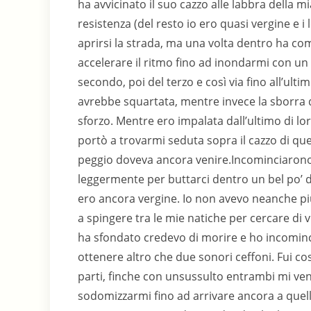
ha avvicinato il suo cazzo alle labbra della 
resistenza (del resto io ero quasi vergine e i
aprirsi la strada, ma una volta dentro ha com
accelerare il ritmo fino ad inondarmi con un 
secondo, poi del terzo e così via fino all’ult
avrebbe squartata, mentre invece la sborra de
sforzo. Mentre ero impalata dall’ultimo di 
portò a trovarmi seduta sopra il cazzo di ques
peggio doveva ancora venire.Incominciarono
leggermente per buttarci dentro un bel po’ di 
ero ancora vergine. Io non avevo neanche più
a spingere tra le mie natiche per cercare di
ha sfondato credevo di morire e ho incominc
ottenere altro che due sonori ceffoni. Fui c
parti, finche con unsussulto entrambi mi venn
sodomizzarmi fino ad arrivare ancora a quello