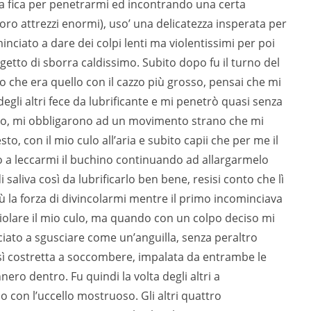
mia fica per penetrarmi ed incontrando una certa
 loro attrezzi enormi), uso’ una delicatezza insperata per
inciato a dare dei colpi lenti ma violentissimi per poi
getto di sborra caldissimo. Subito dopo fu il turno del
imo che era quello con il cazzo più grosso, pensai che mi
gli altri fece da lubrificante e mi penetrò quasi senza
loro, mi obbligarono ad un movimento strano che mi
to, con il mio culo all’aria e subito capii che per me il
 a leccarmi il buchino continuando ad allargarmelo
saliva così da lubrificarlo ben bene, resisi conto che lì
 la forza di divincolarmi mentre il primo incominciava
 violare il mio culo, ma quando con un colpo deciso mi
iato a sgusciare come un’anguilla, senza peraltro
osì costretta a soccombere, impalata da entrambe le
ero dentro. Fu quindi la volta degli altri a
 con l’uccello mostruoso. Gli altri quattro