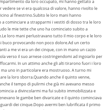
scompartimento da loro occupato, mi hanno gettato a
r vedere se vi era qualcosa di valore, hanno rivolto le
icino al finestrino.Subito le loro mani hanno
 a cominciare a strapparmi i vestiti di dosso tra le loro
udo le mie tette che uno ha cominciato subito a
Le loro mani perlustravano tutto il mio corpo e le loro
ni buco provocando non poco dolore.Ad un certo
anti a me vi era un dei cinque, con in mano un cazzo
ola verso il suo arnese costringendomi ad ingoiarlo per
ocarmi. In un attimo anche gli alti tirarono fuori i loro
 ma uno in particolare era mostruoso. A turno mi
are la loro sborra.Quando anche il quinto venne,
neanche il tempo di pulirmi che già mi avevano messo
comincia a divincolarmi ma fui subito immobilizzata e
enevano le gambe ben divaricate e il quinto cominciava
sguardi dei cinque.Dopo avermi ben lubrificata il primo