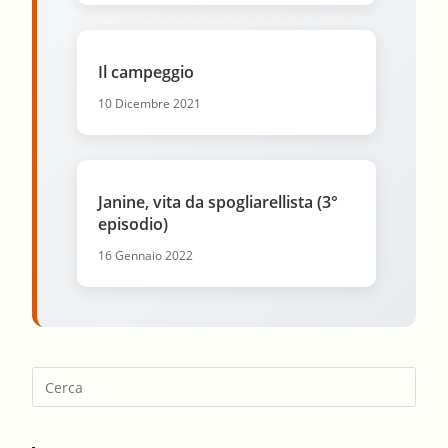
Il campeggio
10 Dicembre 2021
Janine, vita da spogliarellista (3°
episodio)
16 Gennaio 2022
Pres
Esca
to