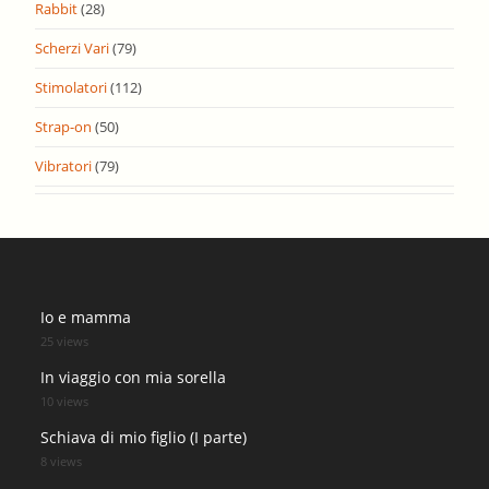
Rabbit
(28)
Scherzi Vari
(79)
Stimolatori
(112)
Strap-on
(50)
Vibratori
(79)
Io e mamma
25 views
In viaggio con mia sorella
10 views
Schiava di mio figlio (I parte)
8 views