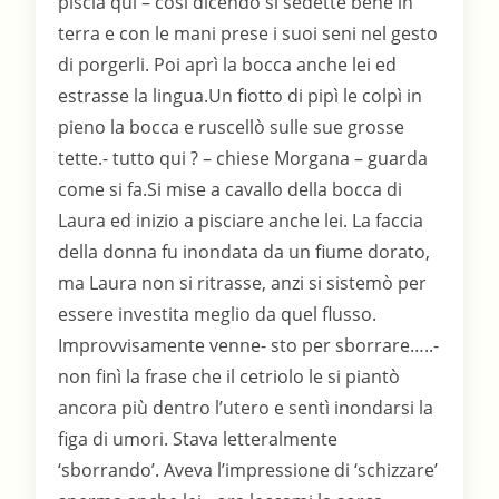
piscia qui – così dicendo si sedette bene in
terra e con le mani prese i suoi seni nel gesto
di porgerli. Poi aprì la bocca anche lei ed
estrasse la lingua.Un fiotto di pipì le colpì in
pieno la bocca e ruscellò sulle sue grosse
tette.- tutto qui ? – chiese Morgana – guarda
come si fa.Si mise a cavallo della bocca di
Laura ed inizio a pisciare anche lei. La faccia
della donna fu inondata da un fiume dorato,
ma Laura non si ritrasse, anzi si sistemò per
essere investita meglio da quel flusso.
Improvvisamente venne- sto per sborrare…..-
non finì la frase che il cetriolo le si piantò
ancora più dentro l’utero e sentì inondarsi la
figa di umori. Stava letteralmente
‘sborrando’. Aveva l’impressione di ‘schizzare’