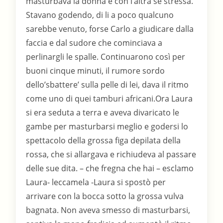
masturbava la donna e con l’altra se stressa.
Stavano godendo, di li a poco qualcuno
sarebbe venuto, forse Carlo a giudicare dalla
faccia e dal sudore che cominciava a
perlinargli le spalle. Continuarono così per
buoni cinque minuti, il rumore sordo
dello’sbattere’ sulla pelle di lei, dava il ritmo
come uno di quei tamburi africani.Ora Laura
si era seduta a terra e aveva divaricato le
gambe per masturbarsi meglio e godersi lo
spettacolo della grossa figa depilata della
rossa, che si allargava e richiudeva al passare
delle sue dita. – che fregna che hai – esclamo
Laura- leccamela -Laura si spostò per
arrivare con la bocca sotto la grossa vulva
bagnata. Non aveva smesso di masturbarsi,