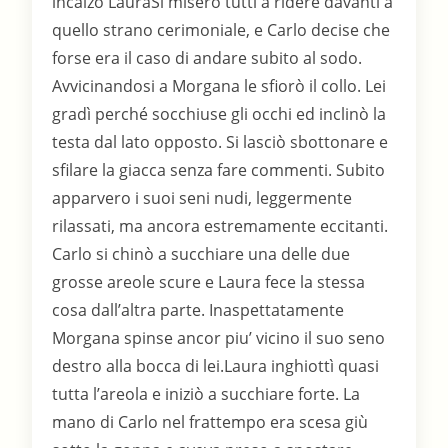
incalzò LauraSi misero tutti a ridere davanti a
quello strano cerimoniale, e Carlo decise che
forse era il caso di andare subito al sodo.
Avvicinandosi a Morgana le sfiorò il collo. Lei
gradì perché socchiuse gli occhi ed inclinò la
testa dal lato opposto. Si lasciò sbottonare e
sfilare la giacca senza fare commenti. Subito
apparvero i suoi seni nudi, leggermente
rilassati, ma ancora estremamente eccitanti.
Carlo si chinò a succhiare una delle due
grosse areole scure e Laura fece la stessa
cosa dall’altra parte. Inaspettatamente
Morgana spinse ancor piu’ vicino il suo seno
destro alla bocca di lei.Laura inghiottì quasi
tutta l’areola e iniziò a succhiare forte. La
mano di Carlo nel frattempo era scesa giù