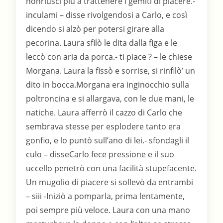
nonriuscì più a trattenere i gemiti di piacere.-
inculami – disse rivolgendosi a Carlo, e così
dicendo si alzò per potersi girare alla
pecorina. Laura sfilò le dita dalla figa e le
leccò con aria da porca.- ti piace ? – le chiese
Morgana. Laura la fissò e sorrise, si rinfilò’ un
dito in bocca.Morgana era inginocchio sulla
poltroncina e si allargava, con le due mani, le
natiche. Laura afferrò il cazzo di Carlo che
sembrava stesse per esplodere tanto era
gonfio, e lo puntò sull’ano di lei.- sfondagli il
culo – disseCarlo fece pressione e il suo
uccello penetrò con una facilità stupefacente.
Un mugolio di piacere si sollevò da entrambi
– siii -Iniziò a pomparla, prima lentamente,
poi sempre più veloce. Laura con una mano