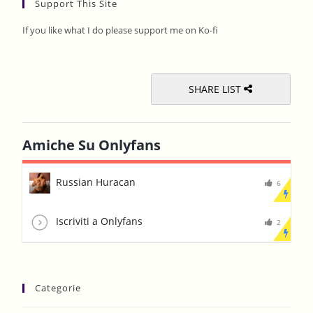
Support This Site
clos
the
If you like what I do please support me on Ko-fi
sear
pane
SHARE LIST
Amiche Su Onlyfans
Russian Huracan
6
Iscriviti a Onlyfans
2
Categorie