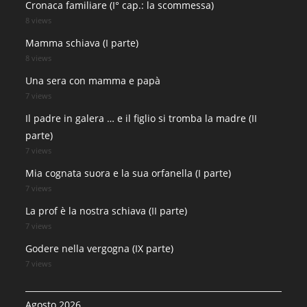
Cronaca familiare (I° cap.: la scommessa)
8 views
Mamma schiava (I parte)
8 views
Una sera con mamma e papà
7 views
Il padre in galera … e il figlio si tromba la madre (II
parte)
7 views
Mia cognata suora e la sua orfanella (I parte)
7 views
La prof è la nostra schiava (II parte)
7 views
Godere nella vergogna (IX parte)
7 views
Agosto 2026