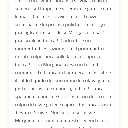
ancora una volta.Laura era scivolata con la
schiena sul tappeto e si teneva le gambe con
le mani. Carlo le si avvicinò con il cazzo
smosciato e lei prese a pulirlo con la lingua.-
pisciagli addosso – disse Morgana- cosa ? —
piscisciale in bocca ! -Carlo ebbe un
momento di esitazione, poi il primo fiotto
dorato colpì Laura sulle labbra. – apri la
bocca ! – ora Morgana aveva un tono di
comando. Le labbra di Laura erano serrate e
il caldo liquido del suo uomo le colava giù sul
petto.- piscisciale in bocca, ti dico ! -Laura
spalancò la bocca e Carlo le pisciò dentro. Un
colpo di tosse gli fece capire che Laura aveva
‘bevuto’. Smise.- Non si fa così – disse
Morgana con modi da maestra -vieni tesoro,