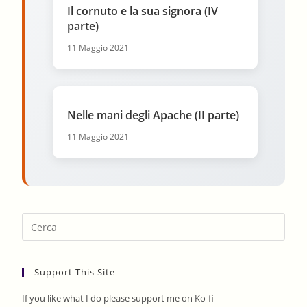
Il cornuto e la sua signora (IV
parte)
11 Maggio 2021
Nelle mani degli Apache (II parte)
11 Maggio 2021
Pres
Esca
to
Support This Site
clos
the
If you like what I do please support me on Ko-fi
sear