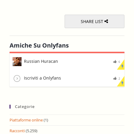
pane
SHARE LIST
Amiche Su Onlyfans
Russian Huracan
6
Iscriviti a Onlyfans
2
Categorie
Piattaforme online
(1)
Racconti
(5.259)