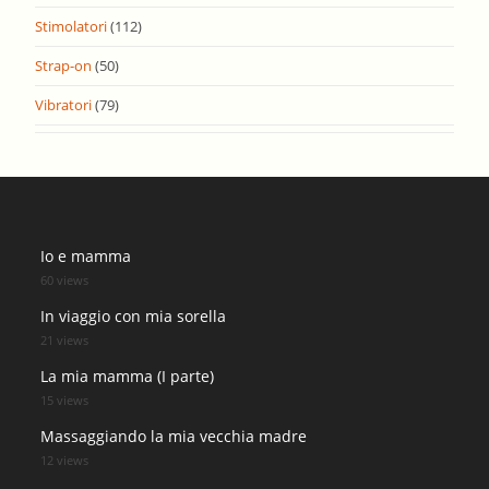
Stimolatori
(112)
Strap-on
(50)
Vibratori
(79)
Io e mamma
60 views
In viaggio con mia sorella
21 views
La mia mamma (I parte)
15 views
Massaggiando la mia vecchia madre
12 views