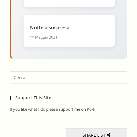
Notte a sorpresa
11 Maggio 2021
Pres
Esca
to
Support This Site
clos
the
If you like what I do please support me on Ko-fi
sear
pane
SHARE LIST