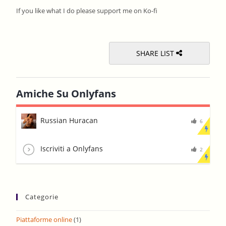
the
If you like what I do please support me on Ko-fi
sear
pane
SHARE LIST
Amiche Su Onlyfans
Russian Huracan
6
Iscriviti a Onlyfans
2
Categorie
Piattaforme online
(1)