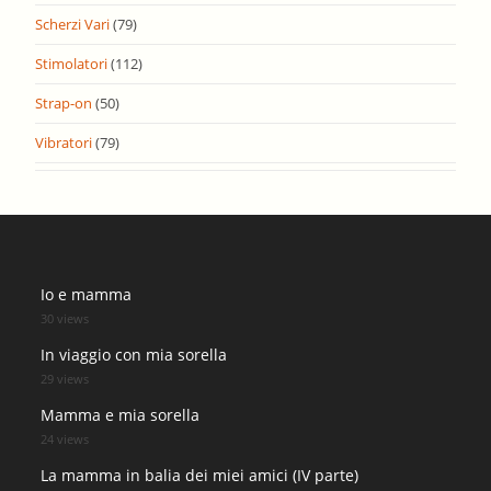
Scherzi Vari
(79)
Stimolatori
(112)
Strap-on
(50)
Vibratori
(79)
Io e mamma
30 views
In viaggio con mia sorella
29 views
Mamma e mia sorella
24 views
La mamma in balia dei miei amici (IV parte)