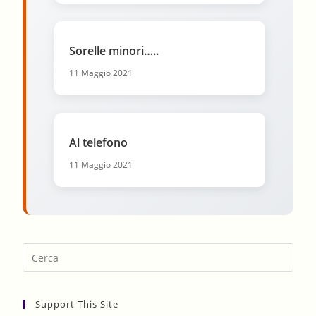
Sorelle minori…..
11 Maggio 2021
Al telefono
11 Maggio 2021
Pres
Esca
to
Support This Site
clos