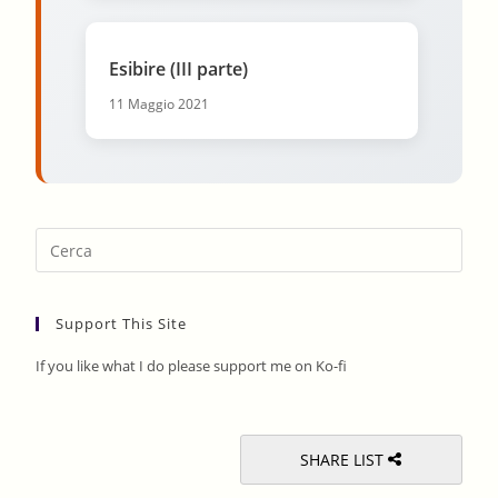
Esibire (III parte)
11 Maggio 2021
Pres
Esca
to
Support This Site
clos
the
If you like what I do please support me on Ko-fi
sear
pane
SHARE LIST