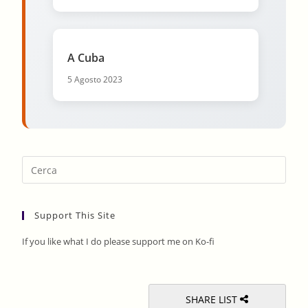
A Cuba
5 Agosto 2023
Pres
Esca
to
Support This Site
clos
the
If you like what I do please support me on Ko-fi
sear
pane
SHARE LIST