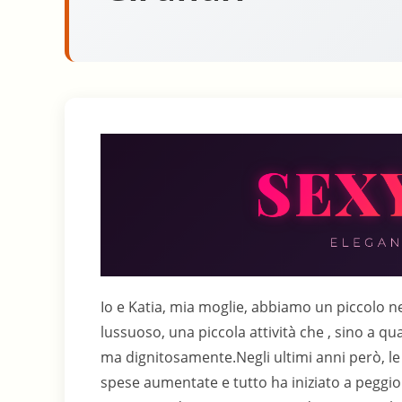
Io e Katia, mia moglie, abbiamo un piccolo negozio. Vendiamo scarpe, niente di speciale, di lussuoso, una piccola attività che , sino a qualche anno fa, ci consentiva di vivere bene, senza sfarzi ma dignitosamente.Negli ultimi anni però, le cose si sono messe male, gli affari sono diminuiti, le spese aumentate e tutto ha iniziato a peggiorare. Si sa, salire è difficile, ma scendere è semplice, la situazione dopo un’inizio non drammatico ha iniziato a precipitare sempre più rapidamente. Vi assicuro che non è facile vivere certe situazioni. Incominci a vedere nero, ha perdere ogni speranza, e piano piano ti manca anche la forza di reagire, la vita diventa insopportabile, i nostri rapporti tesi, noi angosciati ed irritabili.Tre mesi fa una sera, verso l’ora di chiusura, io stavo nel retro a riordinare, mentre mia moglie stava servendo un cliente. Ad un tratto, la sentii sbraitare e corsi di la. Il cliente si stava allontanando in tutta fretta, mentre lei lo ricopriva d’insulti. La presi tra le braccia, cercai di calmarla. Lentamente la sua tensione si allentò, e io le chiesi cosa fosse successo "Quel porco, non aveva nessuna intenzione di comprare, voleva solo guardarmi le gambe, io facevo di tutto per impedirglielo, ma lui continuava ostentatamente" sibilò, incominciando ad irritarsi nuovamente "Calmati Katia, in fondo non è successo nulla di grave" cercai di dire io, ma lei reagì ancor peggio, incominciando a prendersela con me.Decisi di soprassedere e la lascia che inveia ancora contro di me e contro il cliente, tornandomene nel retro.Dopo la chiusura tornammo a casa, non parlammo nemmeno a cena, poi lei andò subito a letto, mentre io cercavo di distrarmi guardando la televisione.Quando andai a dormire lei era ancora sveglia, ma più calma, volle fare all’amore dopo, mentre ci rilassavamo lei esordì "Sai, oggi ho sbagliato, avevi ragione, non era successo niente di grave" disse, io la lascia parlare "Ma lo sai, sono tesa, nervosa, non mi ha irritato tanto il fatto che volesse guardarmi le gambe, in altri tempi anzi ne sarei stata lusingata, ma quando mi sono resa conto che non aveva intenzione di comprare, sono scoppiata, abbiamo tanto bisogno di clienti" disse e sentii che la sua voce stava rompendosi e lei era sul punto di piangere.Cercai di sdrammatizzare "Forse abbiamo sbagliato settore, forse faremmo affari migliori vendendo fugaci visioni dlle tue splendide gambe anziché scarpe" ridacchiai in modo un poco forzato "Si, e chissà che guadagni se io la mattina non indossassi le mutandine, potremmo cambiare anche il nome del negozio, qualche cosa del tipo Voieur Scarpe, le scarpe del guardone" mi fece eco lei, e ridemmo entrambi con maggior gusto.La mattina successiva, Katia, era particolarmente carina, ma io me ne accorgo solo ora ripensandoci, all’epoca le preoccupazioni non me lo fecero notare. Incominciai a notare qualche cosa di strano, quando entrò il primo cliente uomo, e lei fu particolarmente sollecita ad andargli incontro dicemndomi un laconico "Me ne occupo io".Chiese al cliente cosa desiderasse, con voce particolarmente calda, quasi civettuola, poi mi chiese di andare a prendere certi modelli nel retro, lo feci, e quando rientrai, lei era sulla scala, intenta a prendere altri modelli sullo scaffale più alto. Sapevo che quei modelli non centravano nulla con la richiesta del cliente e la guardai interrogativo. Lei senza parlare mi fece una smorfia.Depositai le scatole vicino al cliente e tornai alla cassa, fingendo di occuparmi dei conti, ma osservando Katia, la vidi sedersi, per far indossare una scarpa al cliente, con un movimento insolito, che fece risalire un poco la gonna, scoprendo in parte le sue belle cosce. Esterrefatto la vidi continuare nel gioco, il cliente non si decideva, ed io temevo che lei perdesse la pazienza, la vidi dire qualche cosa che non riuscii a capire. Poco dopo lui si decideva, Katia trionfante, venne alla cassa, fece lo scontrino e consegnò all’imbarazzato cliente la scatola. "Torni presto a trovarci, presto avremo novità interessanti, e per i clienti affezzionati, stimolanti incentivi, e mi raccomando parli bene di noi ai suoi amici" cinguettò angelica."Sei impazzita" le dissi "Ieri sera per poco non assali un cliente che osava sbirciarti le gambe, oggi al primo cliente sei tu ad offrire uno spettacolino del genere ?" , lei alzò le spalle "Però ha funzionato, e anzi sono quasi certa che lo rivedremo spesso" disse "Brava, ne sei orgogliosa, e non pensi a me ?" dissi io un poco irritato.Lei si strinse a me "Ma caro, abbiamo tanto bisogno di clienti, e dopo tutto non ho fatto nulla che non capiti regolarmente d’estate, quando cammino per strada" mi rispose con voce vellutata. Io mi sciolsi un poco "E che cosa sarebbe questa storia degli incentivi per i clienti affezionati " la incalzai comunque "Ma per la verità non so, mi è venuta così per stuzzicare la sua fantasia" disse.La settimana scivolò via non mo