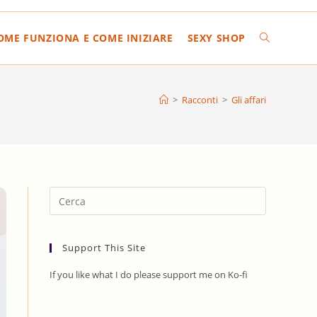
COME FUNZIONA E COME INIZIARE
SEXY SHOP
ATTIVA/DIS
LA
>
Racconti
>
Gli affari
RICERCA
SUL
Press
Escape
to
SITO
Support This Site
close
the
If you like what I do please support me on Ko-fi
search
WEB
panel.