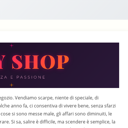
lto diversa dalle precedenti, solo che Katia serviva regolarmente tutti i clienti maschi, mi parve anche si divertisse. Verso il fine settimana, notammo un piccolo incremento della clientela, soprattutto maschile.Nelle settimane successive, la tendenza si accentuò, e Katia in alcune occasioni, non riuscì a servire personalmente alcuni clienti, "Dovremo prendere delle ragazze, almeno una o due" mi disse una sera "Non possiamo permettercelo" dissi io "Io scommetto che potremo farlo, nella vista bisogna rischiare, e poi prenderemo in prova delle ragazze giovani, non ci costerà molto" mi rispose sicura, ed io mi ritrovai trascinato in un’avventura che al momento mi spaventava.Katia si occupò personalmente della scelta delle ragazze, ed alla fine, ne scelse due, di circa 20 anni, "L’età giusta" mi spiegò "Giovani, ma maliziose" , alte slanciate e con bellissime gambe. Fece fare nuove divise, eleganti, sobrie, ma studiate in modo da consentire di mostrare il desiderato.Dopo qualche settimana i miei timori furono fugati, le cose andavano meglio, la clientela stava diventando prevalentemente maschile. Katia fece anche realizzare delle tesserine per i clienti organizzando una raccolta a punti che dava diritto a premi fedeltà. Vi lascio immaginare di quale tipo, con la tipica civetteria femminile, si mise come primo premio, i clienti che completavano la tessera in meno di 3 mesi, avevano diritto ad essere serviti personalmente da lei. Quando il primo cliente, si presentò, con la tessera completata, Giovanna, una delle commesse, chiamò mia moglie, la quale rispose "Benissimo cara, di al signore di attendere un attimo", poi andò nel retro, e tornò pochi minuti dopo, notai la divisa slacciata sul seno prosperoso, intuii, ma potei constatare solo in seguito che si era tolta le mutandine.La sera appena arrivato a casa, le feci una scenata di gelosia, lei mi lasciò sfogare, mi chiese scusa, fece la gattina coccolandomi, poi mi fece sedere sul divano, andò a prendermi le ciabatte, e si accucciò ai miei piedi e mentre mi sfilava le scarpe e mi metteva le ciabatte, mi diede un saggio del magnifico spettacolo che aveva offerto al cliente quel pomeriggio.Non potei fare a meno d’eccitarmi, ed il membro teso iniziò a premere contro la stoffa dei pantaloni, lei se ne accorse e ridacchiò "Pensa a quel poveraccio, anche lui era ridotto così oggi, ma tu sei più fortunato" disse con voce roca. Come non succedeva da tanto tempo, la vidi allungare la sua mano, mi accarezzò il membro, poi mi slacciò freneticamente i pantaloni e li abbassò insieme alle mutande e si gettò famelica sul cazzo eccitato ingoiandolo profondamente.Le sue morbide labbra mi cinsero l’asta massaggiandola, la sua tumida lingua frullò sul glande, mentre le guance s’incavavano con potenti risucchi. Lei gemeva e pompava con foga, si scosciò e prese ad accarezzarsi oscenamente , offrendomi lo spettacolo eccitante della sua vagina che gradatamente si bagnava. Non resistetti a lungo, e dopo qualche minuto iniziai a godere, quando il mio cazzò sussultò, scaricandole in bocca il primo fiotto di caldo sperma, Katia se lo spinse profondamente in gola ed iniziò ad ingoiare freneticamente e poco dopo venne a sua volta mentre io le scaricavo in gola le ultime goccie di sborra.Lei mi salì a cavallo e mi baciò selvaggiamente, mentre strusciava la sua rosea vagina madida d’umori sul mio cazzo ormai semi flaccido. Quando si staccò e mi prese il volto tra le mani "Ti è piaciuto ?" mi domandò ed io annuii "Brutta puttanella, ti devi essere eccitata un sacco oggi pomeriggio" commentai tra lo scherzoso ed il risentito, il mio membro, massaggiato dalla sua vagina, incominciava a dare segni di risveglio, lei continuò "E` vero, se non ti amassi tanto, il pompino l’avrei fatto direttamente a lui oggi pomeriggio" mi rispose con voce roca per l’eccitazione.Avrei dovuto incazzarmi per una simile risposta, ed invece mi eccitai ed il mio cazzo si erse nuovamente forte e potente, lei rapida se lo affondò nel ventre con un gemito, si slacciò la divisa, scodellando le belle tette davanti alla mia bocca e io presi a succhiarle i rosei capezzoli, mentre lei iniziava ad imprimere ai suoi fianchi un dolce ritmo."Ti piace la tua puttanella ?" mi domandò, ed io risposi con un mugolio e le succhiai con maggior decisione i capezzoli "Si lo sento che ti piace, e so anche che oggi hai scoperto che ti piace vedermi fare la troia con un’altro" continuò lei , non sapevo dove volesse arrivare, ma non m’interessava, l’unica cosa che m’interessasse in quel momento era scoparla.Lei mi accarezzava i capelli e mi stringeva al suo seno, mentre si affondava completamente il mio membro eccitato nel ventre, "Ho parlato con Mary e Pia" le due commesse "Pur di essere confermate sono disposte a qualche lavoretto extra, così al completamento della seconda tessera, loro faranno al fortunato cliente una ricca sega con quelle loro manine da fata" mi disse sussurrandomi nell’orecchio, mi eccitata, ed incomincia a muovere il mio pube, unendomi a lei nei movimenti dell’amplesso lei, continuò "Vor